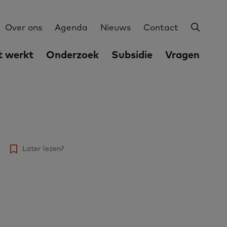
Zoeke
Utilities
Over ons
Agenda
Nieuws
Contact
 werkt
Onderzoek
Subsidie
Vragen
Later lezen?