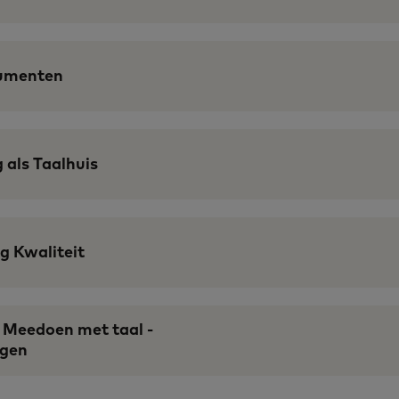
umenten
 als Taalhuis
g Kwaliteit
Meedoen met taal -
ngen