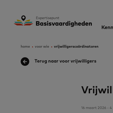
Skip
to
Expertisepunt B
Ma
main
Kenn
content
nav
home
voor wie
vrijwilligerscoördinatoren
Breadcrumb
Terug naar voor vrijwilligers
Vrijwi
16 maart 2026 - 4 