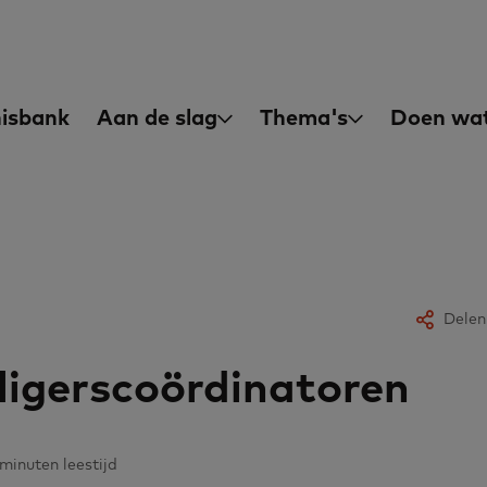
asisvaardigheden
in
isbank
Aan de slag
Thema's
Doen wat
igation
Delen
lligerscoördinatoren
minuten leestijd