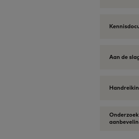
Kennisdoc
Aan de slag
Handreikin
Onderzoek 
aanbeveli