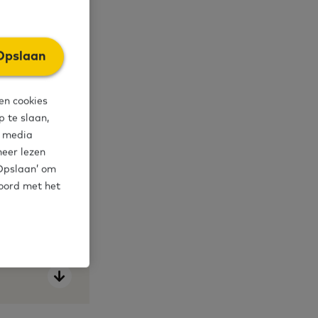
Opslaan
en cookies
 te slaan,
l media
meer lezen
‘Opslaan’ om
koord met het