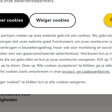
via onze advertentiepartners.
saties
er cookies
Weiger cookies
 partijen, maken op onze website gebruik van cookies. Wij gebruik
 zorgen dat onze website goed functioneert, om jouw voorkeuren op
 met Taal
e verkrijgen in bezoekersgedrag, maar ook voor marketing en socia
aten zien van gepersonaliseerde advertenties). Hierboven kun je 
es die wij gebruiken en kun je jouw voorkeuren aangeven. Klik op 
 op te slaan. Door op ‘Alle cookies accepteren’ te klikken, ga je ak
lle cookies zoals omschreven in onze
privacy- en cookieverklaring
.
Lezen en Schrijven
er cookies” te klikken kun je alle cookies weigeren.
anisaties voor
digheden