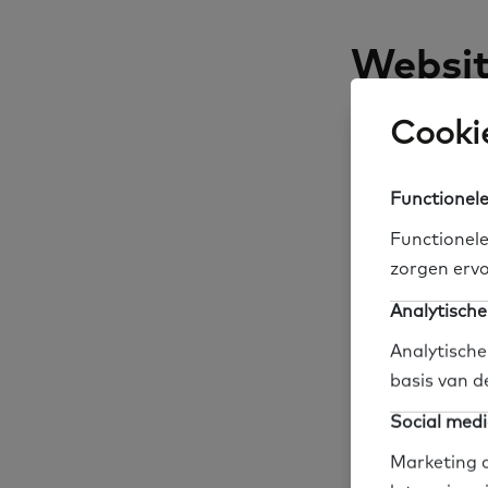
Websi
Cookie
Functionele
Oefenen.nl
Functionele
zorgen ervo
Analytische
EPALE
Analytische
basis van d
Basisvaard
Social medi
Marketing c