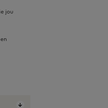
ie jou
 en