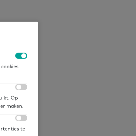
 cookies
uikt. Op
ker maken.
rtenties te