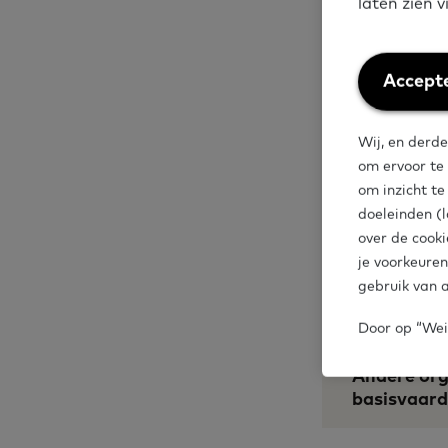
laten zien 
Organi
Weiger
Accepte
cookies
Wij, en derde
om ervoor te
Het Begint
om inzicht t
doeleinden (l
over de cooki
je voorkeuren
gebruik van a
Stichting 
Door op “Weig
Andere org
basisvaar