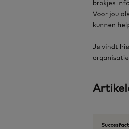
brokjes inf
Voor jou al
kunnen help
Je vindt hi
organisatie
Artike
Succesfac