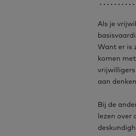
Als je vrijw
basisvaardi
Want er is 
komen met 
vrijwillige
aan denken
Bij de ande
lezen over 
deskundighe