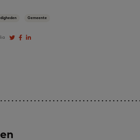
rdigheden
Gemeente
dia
Deel op Twitter
Deel op Facebook
Deel op LinkedIn
len