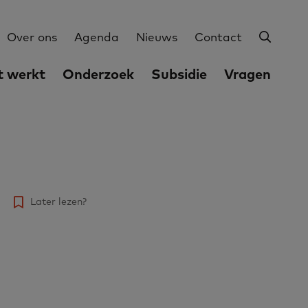
Zoeke
Utilities
Over ons
Agenda
Nieuws
Contact
 werkt
Onderzoek
Subsidie
Vragen
Later lezen?