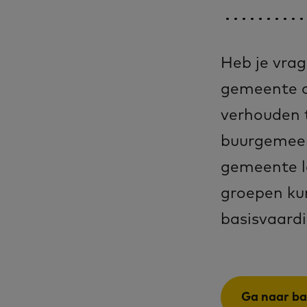
Heb je vrag
gemeente of
verhouden t
buurgemeent
gemeente l
groepen kun
basisvaardi
Ga naar ba