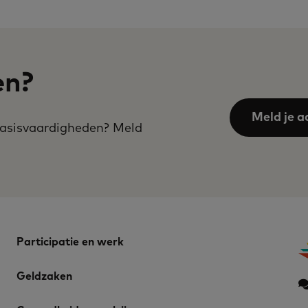
en?
Meld je a
 basisvaardigheden? Meld
Participatie en werk
Geldzaken