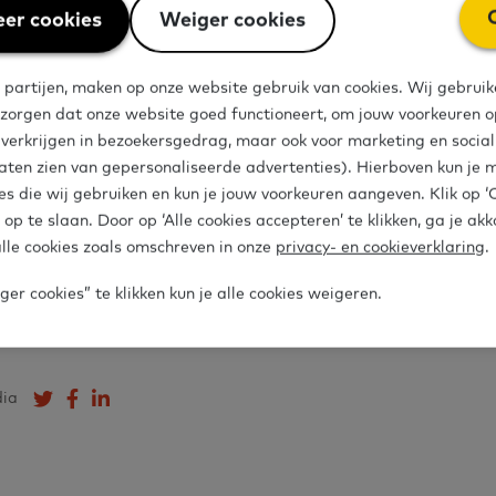
er cookies
Weiger cookies
ag over het dashboard of over hoe je het dashboar
 partijen, maken op onze website gebruik van cookies. Wij gebruik
 al je vragen kan je terecht bij onze vraagbaak. Stel
 zorgen dat onze website goed functioneert, om jouw voorkeuren op
rmulier
op de website van het Expertisepunt Basisv
e verkrijgen in bezoekersgedrag, maar ook voor marketing en socia
aten zien van gepersonaliseerde advertenties). Hierboven kun je 
es die wij gebruiken en kun je jouw voorkeuren aangeven. Klik op 
aagbaak ook bellen of mailen.
 op te slaan. Door op ‘Alle cookies accepteren’ te klikken, ga je ak
- 760 7450 (ma-vrij 10.00-12.00 uur)
lle cookies zoals omschreven in onze
privacy- en cookieverklaring
.
isvaardigheden.nl
er cookies” te klikken kun je alle cookies weigeren.
dia
Deel op Twitter
Deel op Facebook
Deel op LinkedIn