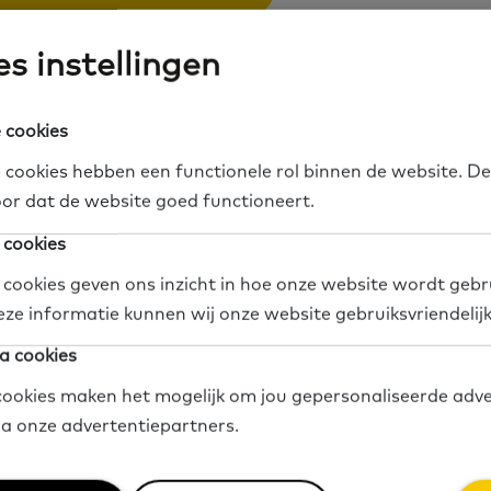
s instellingen
 binnenkort achtergrondinformatie over de verschil
 cookies
 van kenmerken, motivatie, geschikte cursussen en
e als gemeente focus aanbrengen en onderbouwde
 cookies hebben een functionele rol binnen de website. De
or dat de website goed functioneert.
er laaggeletterdheid.
 cookies
 oktober 2025 organiseerde het Expertisepunt Bas
 cookies geven ons inzicht in hoe onze website wordt gebr
nisatelier over het vernieuwde dasboard Basisvaar
eze informatie kunnen wij onze website gebruiksvriendelij
nnissessie:
Alles wat je wilt weten over Basisvaardi
a cookies
ier terugkijken.
ookies maken het mogelijk om jou gepersonaliseerde adve
via onze advertentiepartners.
ct