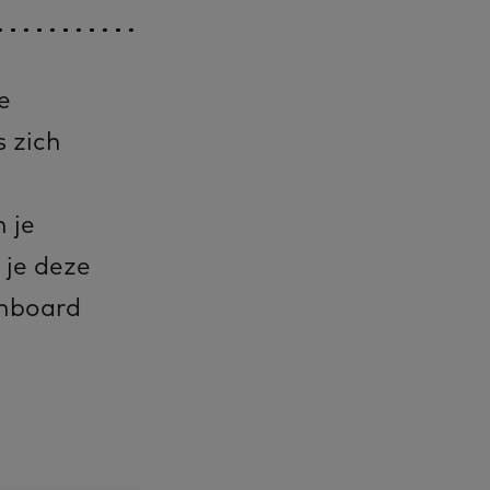
e
 zich
 je
 je deze
shboard