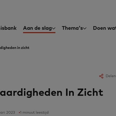
asisvaardigheden
in
isbank
Aan de slag
Thema's
Doen wat
igation
digheden in zicht
Delen
aardigheden In Zicht
uari 2023
1 minuut leestijd