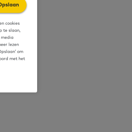
Opslaan
d kunt
en cookies
 je vraag via
 te slaan,
aardigheden.
l media
meer lezen
‘Opslaan’ om
koord met het