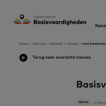
Skip
to
Expertisepunt B
Ma
main
Kenn
content
nav
home
over ons
actueel
nieuws
met basisvaar
Breadcrumb
Terug naar overzicht nieuws
Basisv
Nieuws
21 febr