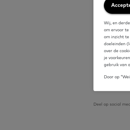
Weiger
Accepte
cookies
Heb je een vra
Wij, en derde
gebruiken? Met
om ervoor te
het
contactfo
om inzicht t
doeleinden (l
over de cooki
Je kunt de vr
je voorkeuren
Telefoon: 085 
gebruik van a
Mail:
info@bas
Door op “Weig
Deel op social me