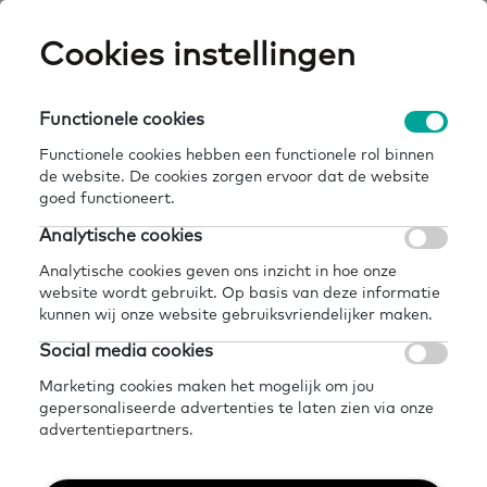
Skip
Cookies instellingen
Expertisepun
Zo
to
main
U
content
Functionele cookies
home
thema's
rekenen
Breadcrumb
Functionele cookies hebben een functionele rol binnen
de website. De cookies zorgen ervoor dat de website
Terug naar thema's
goed functioneert.
Analytische cookies
Rekenen
Analytische cookies geven ons inzicht in hoe onze
website wordt gebruikt. Op basis van deze informatie
De hele dag hebben we te maken met
kunnen wij onze website gebruiksvriendelijker maken.
situaties waarbij we moeten rekenen. We
Social media cookies
moeten allemaal onze administratie op
Marketing cookies maken het mogelijk om jou
gepersonaliseerde advertenties te laten zien via onze
orde brengen en houden. We willen
advertentiepartners.
allemaal weleens een nieuw recept