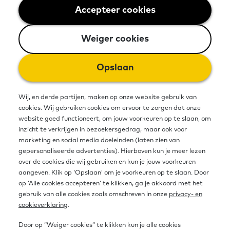
uitproberen. En we doen allemaal
Accepteer cookies
Weiger cookies
boodschappen. Met de basisvaardigheid
‘rekenen’ bedoelen we het kunnen omgaan
Weiger cookies
met dagelijkse situaties waarin getallen,
Opslaan
maten en verbanden een rol spelen.
Wij, en derde partijen, maken op onze website gebruik van
cookies. Wij gebruiken cookies om ervoor te zorgen dat onze
website goed functioneert, om jouw voorkeuren op te slaan, om
inzicht te verkrijgen in bezoekersgedrag, maar ook voor
marketing en social media doeleinden (laten zien van
gepersonaliseerde advertenties). Hierboven kun je meer lezen
over de cookies die wij gebruiken en kun je jouw voorkeuren
aangeven. Klik op ‘Opslaan’ om je voorkeuren op te slaan. Door
op ‘Alle cookies accepteren’ te klikken, ga je akkoord met het
gebruik van alle cookies zoals omschreven in onze
privacy- en
cookieverklaring
.
Door op “Weiger cookies” te klikken kun je alle cookies