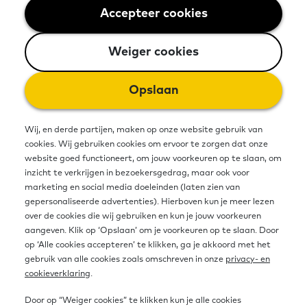
Accepteer cookies
Weiger cookies
We hebben in Nederland
verschillende niveau-omschrijvingen
Weiger cookies
voor de basisvaardigheden taal,
Opslaan
rekenen en digitale vaardigheden. In
dit kennisdocument lees je waarom
Wij, en derde partijen, maken op onze website gebruik van
cookies. Wij gebruiken cookies om ervoor te zorgen dat onze
de niveau-omschrijvingen er zijn en
website goed functioneert, om jouw voorkeuren op te slaan, om
welke niveaus er bestaan voor taal,
inzicht te verkrijgen in bezoekersgedrag, maar ook voor
marketing en social media doeleinden (laten zien van
rekenen en digitale vaardigheden.
gepersonaliseerde advertenties). Hierboven kun je meer lezen
over de cookies die wij gebruiken en kun je jouw voorkeuren
Ook lees je hoe deze niveaus worden
aangeven. Klik op ‘Opslaan’ om je voorkeuren op te slaan. Door
op ‘Alle cookies accepteren’ te klikken, ga je akkoord met het
ingezet in de volwasseneneducatie.
gebruik van alle cookies zoals omschreven in onze
privacy- en
cookieverklaring
.
Door op “Weiger cookies” te klikken kun je alle cookies