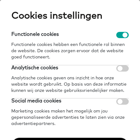
Skip
Cookies instellingen
Expertisepun
Zo
to
main
U
content
Functionele cookies
home
kennisbank
kennisdocument | niveaus basisvaardigheden
Breadcrumb
Functionele cookies hebben een functionele rol binnen
de website. De cookies zorgen ervoor dat de website
Terug naar kennisbank
goed functioneert.
Delen
Later lezen?
Analytische cookies
Kennisdocument |
Analytische cookies geven ons inzicht in hoe onze
website wordt gebruikt. Op basis van deze informatie
Niveaus
kunnen wij onze website gebruiksvriendelijker maken.
Social media cookies
Basisvaardigheden
Marketing cookies maken het mogelijk om jou
gepersonaliseerde advertenties te laten zien via onze
advertentiepartners.
12 augustus 2022 - 1 minuut leestijd