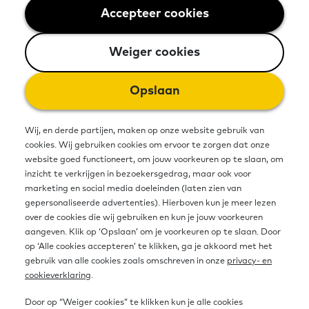
Welke rol kunnen gemeenten vanuit het
Accepteer cookies
Weiger cookies
beleidsterrein basisvaardigheden spelen
om struc...
Weiger cookies
3 augustus 2026
Opslaan
Wij, en derde partijen, maken op onze website gebruik van
cookies. Wij gebruiken cookies om ervoor te zorgen dat onze
website goed functioneert, om jouw voorkeuren op te slaan, om
inzicht te verkrijgen in bezoekersgedrag, maar ook voor
marketing en social media doeleinden (laten zien van
Oproep: Zet je in voor de
gepersonaliseerde advertenties). Hierboven kun je meer lezen
over de cookies die wij gebruiken en kun je jouw voorkeuren
Week van Lezen en
aangeven. Klik op ‘Opslaan’ om je voorkeuren op te slaan. Door
Schrijven
op ‘Alle cookies accepteren’ te klikken, ga je akkoord met het
gebruik van alle cookies zoals omschreven in onze
privacy- en
Op dinsdag 8 september is het
cookieverklaring
.
Wereldalfabetiseringsdag. Dit is het
Door op “Weiger cookies” te klikken kun je alle cookies
startschot om een w...