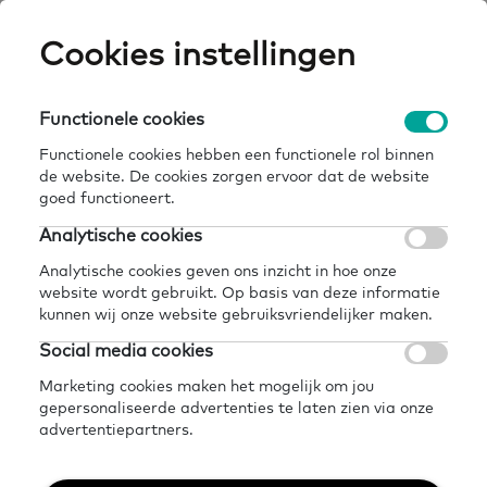
Skip
Cookies instellingen
Expertisepun
Zo
to
main
U
content
Functionele cookies
home
over ons
actueel
nieuws
Breadcrumb
Functionele cookies hebben een functionele rol binnen
de website. De cookies zorgen ervoor dat de website
Terug naar actueel
goed functioneert.
Overzicht nieuws
Analytische cookies
Analytische cookies geven ons inzicht in hoe onze
website wordt gebruikt. Op basis van deze informatie
kunnen wij onze website gebruiksvriendelijker maken.
Social media cookies
DenkLab over rol
Marketing cookies maken het mogelijk om jou
gepersonaliseerde advertenties te laten zien via onze
gemeenten binnen Leven
advertentiepartners.
Lang Ontwikkelen