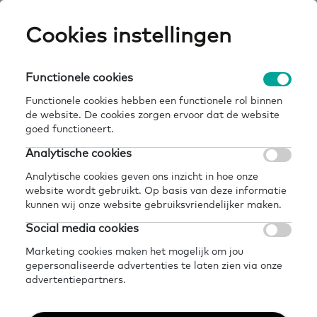
Skip
Cookies instellingen
Expertisepun
Zo
to
main
U
content
Functionele cookies
home
contact
Breadcrumb
Functionele cookies hebben een functionele rol binnen
Contact
de website. De cookies zorgen ervoor dat de website
goed functioneert.
Analytische cookies
Je kunt altijd contact met ons opnemen.
Analytische cookies geven ons inzicht in hoe onze
Wij helpen je graag verder.
website wordt gebruikt. Op basis van deze informatie
kunnen wij onze website gebruiksvriendelijker maken.
Social media cookies
Heb je een vraag of
Marketing cookies maken het mogelijk om jou
gepersonaliseerde advertenties te laten zien via onze
suggestie?
advertentiepartners.