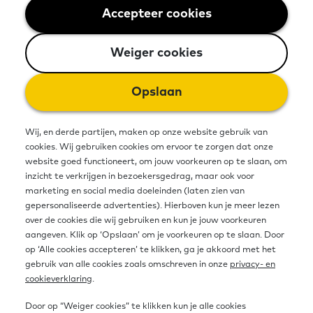
Misschien vind je het antwoord tussen onze
Accepteer cookies
Weiger cookies
veelgestelde vragen
. Niet gevonden wat je zocht?
Stel je vraag of deel je suggestie via het
Weiger cookies
contactformulier hieronder. Je kunt ook bellen of
mailen.
Opslaan
085 - 760 7450
Wij, en derde partijen, maken op onze website gebruik van
(ma-vrij 10.00-12.00 uur. Op feestdagen en in de
cookies. Wij gebruiken cookies om ervoor te zorgen dat onze
kerstvakantie zijn we telefonisch niet bereikbaar)
website goed functioneert, om jouw voorkeuren op te slaan, om
info@basisvaardigheden.nl
inzicht te verkrijgen in bezoekersgedrag, maar ook voor
marketing en social media doeleinden (laten zien van
gepersonaliseerde advertenties). Hierboven kun je meer lezen
over de cookies die wij gebruiken en kun je jouw voorkeuren
Stel je vraag
aangeven. Klik op ‘Opslaan’ om je voorkeuren op te slaan. Door
op ‘Alle cookies accepteren’ te klikken, ga je akkoord met het
gebruik van alle cookies zoals omschreven in onze
privacy- en
We nemen je vraag zo snel mogelijk in
cookieverklaring
.
behandeling.
Door op “Weiger cookies” te klikken kun je alle cookies