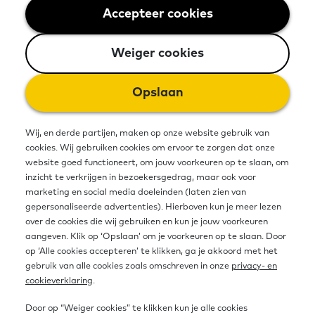
Lees meer over het onderzoek 'Wat werkt in
Accepteer cookies
Weiger cookies
het betrekken van laagopgeleide NT1- en
NT2-ouders bij de ontluikende geletterdheid
Weiger cookies
van hun kinderen?'
Opslaan
Lees meer over het onderzoek 'TOS
Wij, en derde partijen, maken op onze website gebruik van
(taalontwikkelingsstoornis) onder
cookies. Wij gebruiken cookies om ervoor te zorgen dat onze
volwassenen'
website goed functioneert, om jouw voorkeuren op te slaan, om
inzicht te verkrijgen in bezoekersgedrag, maar ook voor
marketing en social media doeleinden (laten zien van
gepersonaliseerde advertenties). Hierboven kun je meer lezen
Lees meer over het onderzoek 'Kwaliteit is
over de cookies die wij gebruiken en kun je jouw voorkeuren
voor mij ... aldus de leerder'
aangeven. Klik op ‘Opslaan’ om je voorkeuren op te slaan. Door
op ‘Alle cookies accepteren’ te klikken, ga je akkoord met het
gebruik van alle cookies zoals omschreven in onze
privacy- en
cookieverklaring
.
Lees meer over het onderzoek 'Het
Door op “Weiger cookies” te klikken kun je alle cookies
interpreteren en begrijpen van hedendaagse