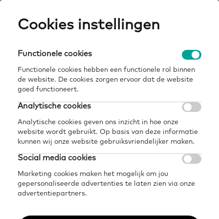
Skip
Cookies instellingen
Expertisepun
Zo
to
main
U
content
Functionele cookies
home
onderzoeken 2022
Breadcrumb
Functionele cookies hebben een functionele rol binnen
de website. De cookies zorgen ervoor dat de website
Delen
Later lezen?
goed functioneert.
Onderzoeken 2022
Analytische cookies
Analytische cookies geven ons inzicht in hoe onze
website wordt gebruikt. Op basis van deze informatie
Hieronder vind je de onderzoeken uit
kunnen wij onze website gebruiksvriendelijker maken.
2022 die mogelijk gemaakt zijn door
Social media cookies
het Expertisepunt
Marketing cookies maken het mogelijk om jou
gepersonaliseerde advertenties te laten zien via onze
Basisvaardigheden.
advertentiepartners.