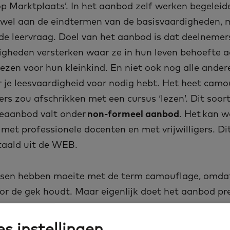
op Marktplaats’. In het aanbod zelf werken begeleid
wel aan de eindtermen van de basisvaardigheden, ma
 de leervraag. Doel van het aanbod is dat deelnemer
igheden versterken waar ze in hun leven behoefte 
ezen voor hun kleinkind. En niet ook nog alle ander
 je leesvaardigheid voor nodig hebt. Het heet cam
rs zou afschrikken met een cursus ‘lezen’. Dit soor
eaanbod valt onder
non-formeel aanbod
. Het kan 
 met professionele docenten en met vrijwilligers. 
taald uit de WEB.
n hebben moeite met de term camouflage, omdat he
r de gek houdt. Maar eigenlijk doet het aanbod pr
n aan vaardigheden om je kleinkind voor te lezen of
e verkopen.
s instellingen