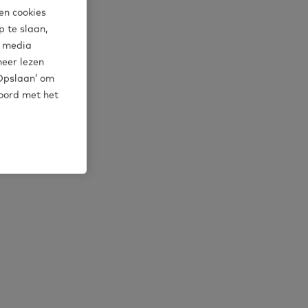
en cookies
 te slaan,
l media
meer lezen
‘Opslaan’ om
koord met het