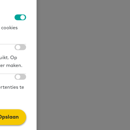
 cookies
uikt. Op
ker maken.
rtenties te
Opslaan