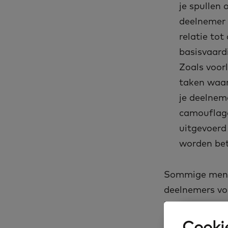
je spullen 
deelnemer 
relatie tot
basisvaard
Zoals voorl
taken waar
je deelneme
camouflag
uitgevoerd
worden be
Sommige mense
deelnemers voo
belooft: werke
Marktplaats t
Cookie