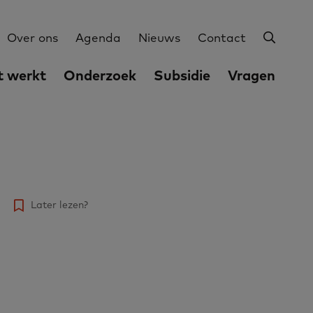
Zoeke
Utilities
Over ons
Agenda
Nieuws
Contact
 werkt
Onderzoek
Subsidie
Vragen
Later lezen?