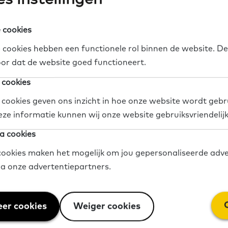
 cookies
n? ​​​​​
 cookies hebben een functionele rol binnen de website. De
or dat de website goed functioneert.
 cookies
 cookies geven ons inzicht in hoe onze website wordt gebr
ijst Laaggeletterdheid
eze informatie kunnen wij onze website gebruiksvriendelij
a cookies
ookies maken het mogelijk om jou gepersonaliseerde adve
via onze advertentiepartners.
g Kwaliteit bij de aanpak van laaggeletterdheid
er cookies
Weiger cookies