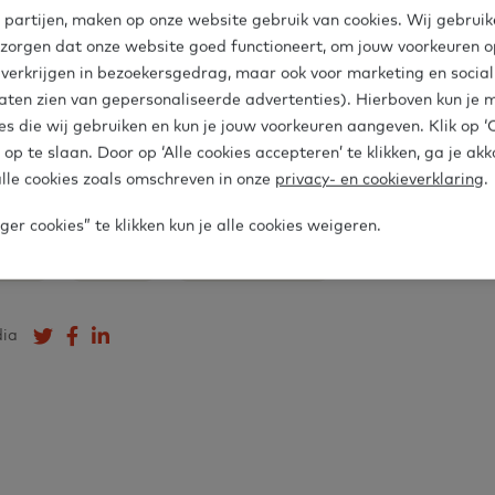
na Non-formele educatie
 partijen, maken op onze website gebruik van cookies. Wij gebruik
 zorgen dat onze website goed functioneert, om jouw voorkeuren op
e verkrijgen in bezoekersgedrag, maar ook voor marketing en socia
aten zien van gepersonaliseerde advertenties). Hierboven kun je 
es die wij gebruiken en kun je jouw voorkeuren aangeven. Klik op 
 non-formeel onderwijs
 op te slaan. Door op ‘Alle cookies accepteren’ te klikken, ga je ak
lle cookies zoals omschreven in onze
privacy- en cookieverklaring
.
er cookies” te klikken kun je alle cookies weigeren.
ventie
Gemeente
Taalhuisprofessionals
dia
Deel op Twitter
Deel op Facebook
Deel op LinkedIn