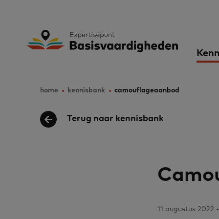
Skip
to
Expertisepunt B
Ma
main
Kenn
content
nav
home
kennisbank
camouflageaanbod
Breadcrumb
Terug naar kennisbank
Camou
11 augustus 2022 -