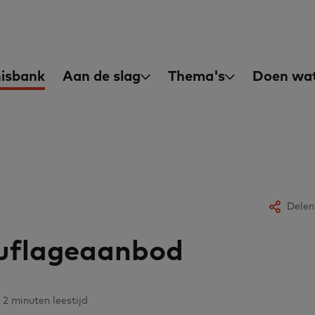
asisvaardigheden
in
isbank
Aan de slag
Thema's
Doen wat
igation
Delen
flageaanbod
 2 minuten leestijd