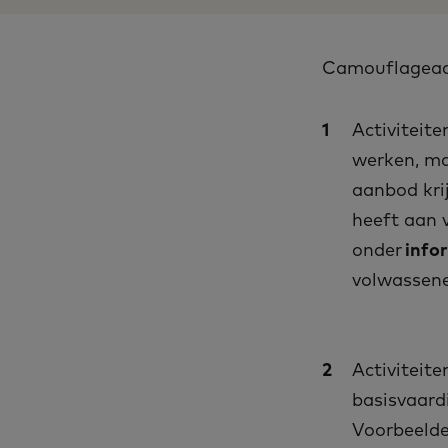
Camouflageaan
Activiteite
werken, ma
aanbod kri
heeft aan 
onder
info
volwassene
Activiteite
basisvaard
Voorbeelden