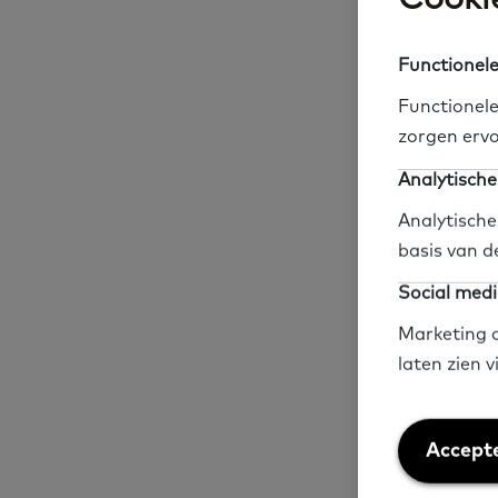
Functionele
Meer leze
Functionele
zorgen ervo
Analytische
Analytische
Begrippenl
basis van d
Social medi
Marketing c
laten zien 
Handreikin
Weiger
Accepte
cookies