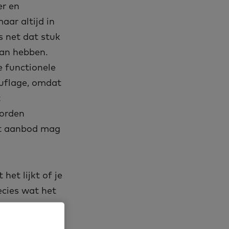
er en
ar altijd in
s net dat stuk
aan hebben.
e functionele
ouflage, omdat
t
worden
Dit aanbod mag
t lijkt of je
ecies wat het
 je spullen op