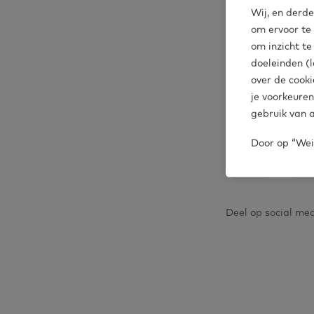
Themapagi
Wij, en derde
om ervoor te
om inzicht t
doeleinden (l
over de cooki
Formeel en
je voorkeuren
gebruik van a
Door op “Weig
Educatie
Inter
Deel op social me