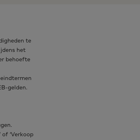
rdigheden te
jdens het
er behoefte
e eindtermen
EB-gelden.
agen.
’ of ‘Verkoop