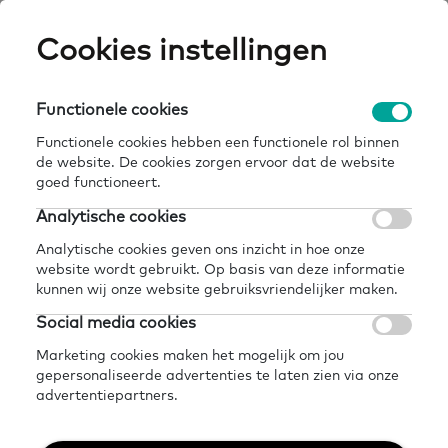
Skip
Cookies instellingen
Expertisepun
Zo
to
main
U
content
Functionele cookies
home
kennisbank
startpunt vrijwilligers
Breadcrumb
Functionele cookies hebben een functionele rol binnen
de website. De cookies zorgen ervoor dat de website
Terug naar kennisbank
goed functioneert.
Delen
Later lezen?
Analytische cookies
Startpunt Vrijwilligers
Analytische cookies geven ons inzicht in hoe onze
website wordt gebruikt. Op basis van deze informatie
kunnen wij onze website gebruiksvriendelijker maken.
8 juli 2021 - 2 minuten leestijd
Social media cookies
Marketing cookies maken het mogelijk om jou
gepersonaliseerde advertenties te laten zien via onze
Vrijwilligersnet was een website voor
advertentiepartners.
vrijwilligers die een cursist of