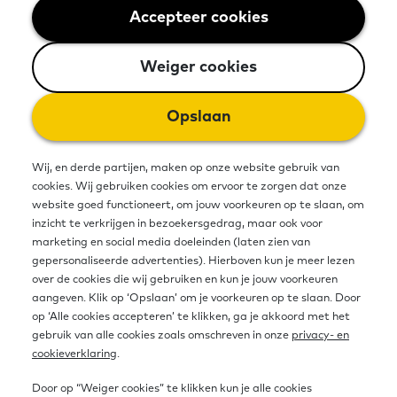
taalmaatje begeleiden. Op
Accepteer cookies
Weiger cookies
Vrijwilligersnet vond je kennis,
Weiger cookies
inspiratie en materialen. Op 1 mei
2021 is vrijwilligersnet opgeheven.
Opslaan
Alle informatie is verhuisd naar
Wij, en derde partijen, maken op onze website gebruik van
Startpunt Vrijwilligers.
cookies. Wij gebruiken cookies om ervoor te zorgen dat onze
website goed functioneert, om jouw voorkeuren op te slaan, om
inzicht te verkrijgen in bezoekersgedrag, maar ook voor
marketing en social media doeleinden (laten zien van
Bron
gepersonaliseerde advertenties). Hierboven kun je meer lezen
over de cookies die wij gebruiken en kun je jouw voorkeuren
aangeven. Klik op ‘Opslaan’ om je voorkeuren op te slaan. Door
Organisatie
op ‘Alle cookies accepteren’ te klikken, ga je akkoord met het
Stichting Lezen en Schrijven
gebruik van alle cookies zoals omschreven in onze
privacy- en
cookieverklaring
.
Contactgegevens
info@lezenenschrijven.nl
Door op “Weiger cookies” te klikken kun je alle cookies