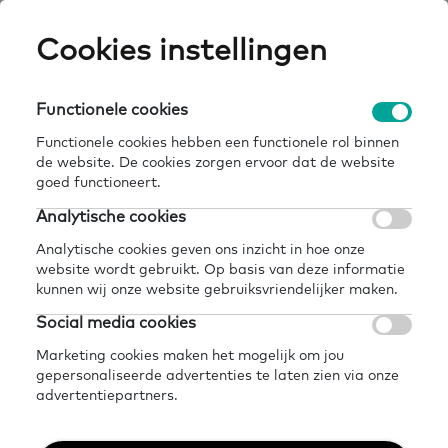
Skip
Cookies instellingen
Expertisepun
Zo
to
main
U
content
Functionele cookies
home
kennisbank
informatie voor de zorg
Breadcrumb
Functionele cookies hebben een functionele rol binnen
de website. De cookies zorgen ervoor dat de website
Terug naar kennisbank
goed functioneert.
Delen
Later lezen?
Analytische cookies
Informatie voor de zorg
Analytische cookies geven ons inzicht in hoe onze
website wordt gebruikt. Op basis van deze informatie
kunnen wij onze website gebruiksvriendelijker maken.
10 december 2024 - 1 minuut leestijd
Social media cookies
Marketing cookies maken het mogelijk om jou
gepersonaliseerde advertenties te laten zien via onze
Zorgprofessionals komen regelmatig
advertentiepartners.
in aanraking met mensen met