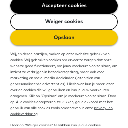
beperkte vaardigheden op het
Accepteer cookies
Weiger cookies
gebied van taal, rekenen en digitale
Weiger cookies
dienstverlening. Deze
basisvaardigheden zijn van invloed
Opslaan
op de gezondheid van mensen.
Wij, en derde partijen, maken op onze website gebruik van
cookies. Wij gebruiken cookies om ervoor te zorgen dat onze
De samenhang tussen
website goed functioneert, om jouw voorkeuren op te slaan, om
inzicht te verkrijgen in bezoekersgedrag, maar ook voor
basisvaardigheden en je
marketing en social media doeleinden (laten zien van
gepersonaliseerde advertenties). Hierboven kun je meer lezen
gezondheid
over de cookies die wij gebruiken en kun je jouw voorkeuren
aangeven. Klik op ‘Opslaan’ om je voorkeuren op te slaan. Door
op ‘Alle cookies accepteren’ te klikken, ga je akkoord met het
Wat staat er in de folder van de huisarts? Hoe vaak
gebruik van alle cookies zoals omschreven in onze
privacy- en
cookieverklaring
.
moet ik een medicijn innemen? En hoe zoek ik online
informatie over gezondheidsklachten? Verschillende
Door op “Weiger cookies” te klikken kun je alle cookies