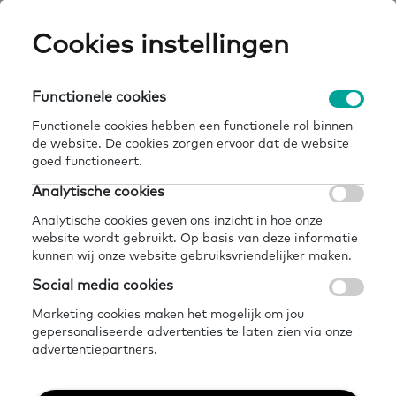
Skip
Cookies instellingen
Expertisepun
Zo
to
main
U
content
Functionele cookies
een stem voor iedereen: de 'stem van de
Breadcrumb
home
kennisbank
leerder' in de praktijk
Functionele cookies hebben een functionele rol binnen
de website. De cookies zorgen ervoor dat de website
Terug naar kennisbank
goed functioneert.
Analytische cookies
Delen
Later lezen?
Analytische cookies geven ons inzicht in hoe onze
Een Stem voor
website wordt gebruikt. Op basis van deze informatie
kunnen wij onze website gebruiksvriendelijker maken.
iedereen: de 'stem van
Social media cookies
de leerder' in de
Marketing cookies maken het mogelijk om jou
gepersonaliseerde advertenties te laten zien via onze
praktijk
advertentiepartners.