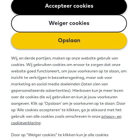
24 september 2025 - 3 minuten leestijd
Accepteer cookies
Weiger cookies
Weiger cookies
Opslaan
Wij, en derde partijen, maken op onze website gebruik van
cookies. Wij gebruiken cookies om ervoor te zorgen dat onze
website goed functioneert, om jouw voorkeuren op te slaan, om
inzicht te verkrijgen in bezoekersgedrag, maar ook voor
marketing en social media doeleinden (laten zien van
gepersonaliseerde advertenties). Hierboven kun je meer lezen
over de cookies die wij gebruiken en kun je jouw voorkeuren
aangeven. Klik op ‘Opslaan’ om je voorkeuren op te slaan. Door
op ‘Alle cookies accepteren’ te klikken, ga je akkoord met het
gebruik van alle cookies zoals omschreven in onze
privacy- en
cookieverklaring
.
De ‘stem van de leerder’ is meer dan
Door op “Weiger cookies” te klikken kun je alle cookies