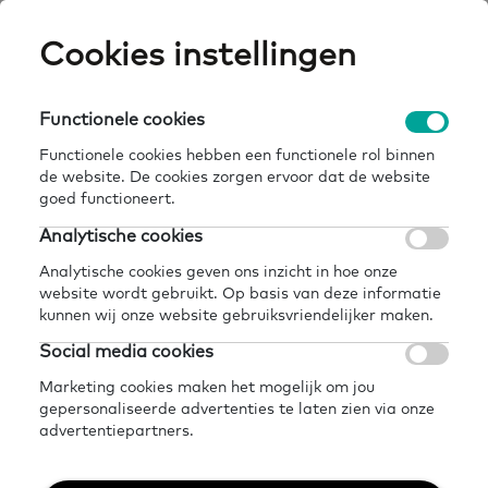
Skip
Cookies instellingen
Expertisepun
Zo
to
main
U
content
Functionele cookies
home
kennisbank
digitaal meedoen: kan iedereen dat?
Breadcrumb
Functionele cookies hebben een functionele rol binnen
de website. De cookies zorgen ervoor dat de website
Terug naar kennisbank
goed functioneert.
Delen
Later lezen?
Analytische cookies
Digitaal meedoen: kan
Analytische cookies geven ons inzicht in hoe onze
website wordt gebruikt. Op basis van deze informatie
iedereen dat?
kunnen wij onze website gebruiksvriendelijker maken.
Social media cookies
30 januari 2023 - 3 minuten leestijd
Marketing cookies maken het mogelijk om jou
gepersonaliseerde advertenties te laten zien via onze
advertentiepartners.
Online zaken regelen lijken we