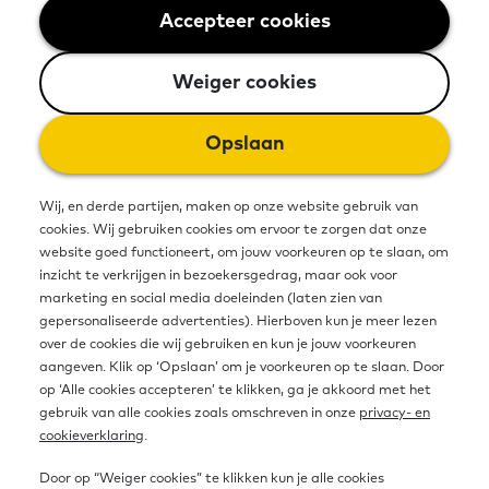
tegenwoordig maar heel gewoon te
Accepteer cookies
Weiger cookies
vinden. Maar dat geldt lang niet voor
Weiger cookies
iedereen. Veel mensen in ons land
Opslaan
die moeite hebben met taal en/of
rekenen zijn vaak ook digitaal
Wij, en derde partijen, maken op onze website gebruik van
minder vaardig. Adviseur Reint van
cookies. Wij gebruiken cookies om ervoor te zorgen dat onze
website goed functioneert, om jouw voorkeuren op te slaan, om
der Vlis komt met een opvallende
inzicht te verkrijgen in bezoekersgedrag, maar ook voor
marketing en social media doeleinden (laten zien van
waarschuwing. “Digitale
gepersonaliseerde advertenties). Hierboven kun je meer lezen
over de cookies die wij gebruiken en kun je jouw voorkeuren
vaardigheden van jongeren worden
aangeven. Klik op ‘Opslaan’ om je voorkeuren op te slaan. Door
op ‘Alle cookies accepteren’ te klikken, ga je akkoord met het
heel erg overschat.”
gebruik van alle cookies zoals omschreven in onze
privacy- en
cookieverklaring
.
Jong en oud: het digitaal meedoen in onze
Door op “Weiger cookies” te klikken kun je alle cookies