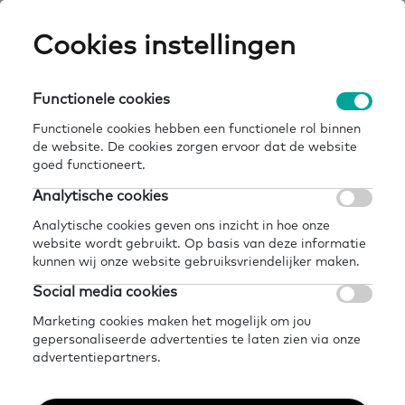
Skip
Cookies instellingen
Expertisepun
Zo
to
main
U
content
Functionele cookies
home
kennisbank
bouwsteen 4: fysieke plek
Breadcrumb
Functionele cookies hebben een functionele rol binnen
de website. De cookies zorgen ervoor dat de website
Terug naar kennisbank
goed functioneert.
Delen
Later lezen?
Analytische cookies
Bouwsteen 4: Fysieke
Analytische cookies geven ons inzicht in hoe onze
website wordt gebruikt. Op basis van deze informatie
plek
kunnen wij onze website gebruiksvriendelijker maken.
Social media cookies
18 september 2024 - 4 minuten leestijd
Marketing cookies maken het mogelijk om jou
gepersonaliseerde advertenties te laten zien via onze
advertentiepartners.
Het Taalhuis heeft een of meerdere