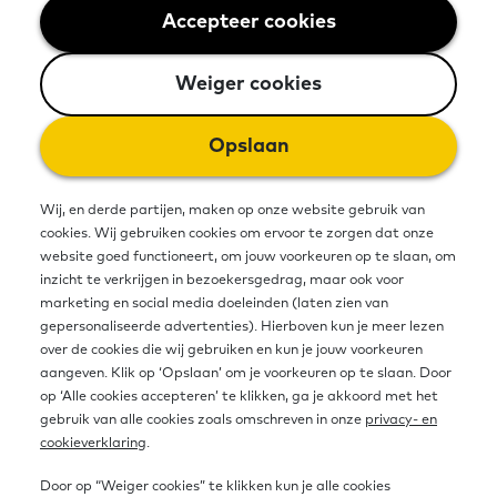
fysieke plekken in de gemeente of de
Accepteer cookies
Weiger cookies
regio. Daar is een basiscollectie met
Weiger cookies
les-, oefen- en toetsmaterialen.
Opslaan
Meestal is er een spreekuur waar
mensen zich kunnen aanmelden of
Wij, en derde partijen, maken op onze website gebruik van
vragen kunnen stellen over het
cookies. Wij gebruiken cookies om ervoor te zorgen dat onze
website goed functioneert, om jouw voorkeuren op te slaan, om
aanbod voor basisvaardigheden en
inzicht te verkrijgen in bezoekersgedrag, maar ook voor
marketing en social media doeleinden (laten zien van
de materialen. Het Taalhuis heeft
gepersonaliseerde advertenties). Hierboven kun je meer lezen
over de cookies die wij gebruiken en kun je jouw voorkeuren
een actueel overzicht van alle lessen
aangeven. Klik op ‘Opslaan’ om je voorkeuren op te slaan. Door
op ‘Alle cookies accepteren’ te klikken, ga je akkoord met het
en cursussen voor het verbeteren
gebruik van alle cookies zoals omschreven in onze
privacy- en
van basisvaardigheden van
cookieverklaring
.
taalaanbieders en andere
Door op “Weiger cookies” te klikken kun je alle cookies