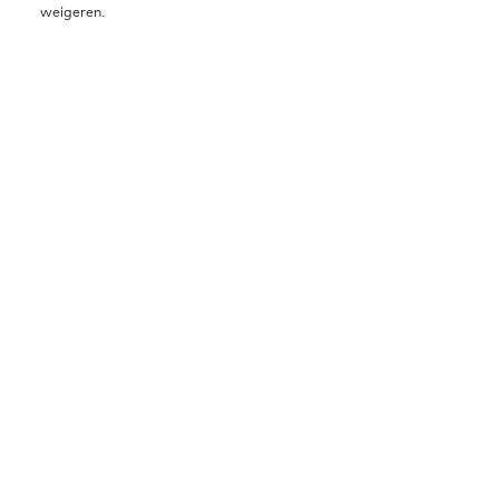
weigeren.
samenwerkingspartners.
Tip: Handreiking
Kwaliteit