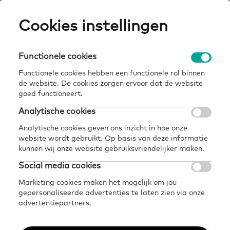
Skip
Cookies instellingen
Expertisepun
Zo
to
main
U
content
Functionele cookies
home
kennisbank
bouwsteen 1: samenwerking
Breadcrumb
Functionele cookies hebben een functionele rol binnen
de website. De cookies zorgen ervoor dat de website
Terug naar kennisbank
goed functioneert.
Delen
Later lezen?
Analytische cookies
Bouwsteen 1:
Analytische cookies geven ons inzicht in hoe onze
website wordt gebruikt. Op basis van deze informatie
Samenwerking
kunnen wij onze website gebruiksvriendelijker maken.
Social media cookies
1 maart 2024 - 4 minuten leestijd
Marketing cookies maken het mogelijk om jou
gepersonaliseerde advertenties te laten zien via onze
advertentiepartners.
Op deze pagina vind je links met tips