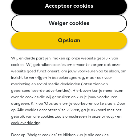
en voorbeelden over samenwerken
Accepteer cookies
Weiger cookies
in een Taalhuis.
Weiger cookies
Een Taalhuis als
Opslaan
samenwerkingsverband
Wij, en derde partijen, maken op onze website gebruik van
cookies. Wij gebruiken cookies om ervoor te zorgen dat onze
Een Taalhuis is een samenwerkingsverband van
website goed functioneert, om jouw voorkeuren op te slaan, om
verschillende lokale organisaties. Deze organisaties
inzicht te verkrijgen in bezoekersgedrag, maar ook voor
marketing en social media doeleinden (laten zien van
werken in opdracht van de gemeente en samen met
gepersonaliseerde advertenties). Hierboven kun je meer lezen
de gemeente aan een integrale aanpak van
over de cookies die wij gebruiken en kun je jouw voorkeuren
basisvaardigheden: taal, rekenen en digitale
aangeven. Klik op ‘Opslaan’ om je voorkeuren op te slaan. Door
op ‘Alle cookies accepteren’ te klikken, ga je akkoord met het
vaardigheden. Deze organisaties zijn meestal d
e
gebruik van alle cookies zoals omschreven in onze
privacy- en
bibliotheek, een welzijnsorganisatie en een
cookieverklaring
.
taalaanbieder.
Een of meer van de partners heeft
Door op “Weiger cookies” te klikken kun je alle cookies
een aanbod voor versterking van