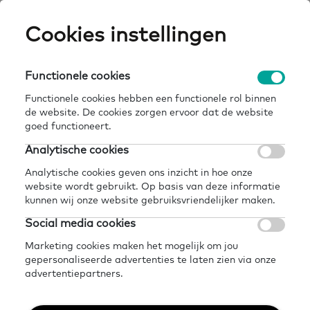
Skip
Cookies instellingen
Expertisepun
Zo
to
main
U
content
Functionele cookies
home
voor wie
deskundigheidsbevordering
Breadcrumb
Functionele cookies hebben een functionele rol binnen
de website. De cookies zorgen ervoor dat de website
Terug naar voor vrijwilligers
goed functioneert.
Delen
Later lezen?
Analytische cookies
Deskundigheidsbevorder
Analytische cookies geven ons inzicht in hoe onze
website wordt gebruikt. Op basis van deze informatie
kunnen wij onze website gebruiksvriendelijker maken.
16 maart 2026 - 2 minuten leestijd
Social media cookies
Marketing cookies maken het mogelijk om jou
gepersonaliseerde advertenties te laten zien via onze
Je bent vrijwilliger geworden om
advertentiepartners.
mensen te helpen met