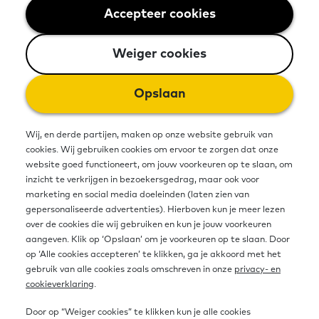
basisvaardigheden: taal, rekenen
Accepteer cookies
Weiger cookies
en/of digitale vaardigheden. Maar
Weiger cookies
eigenlijk wil je wel meer weten over
hoe je dit vrijwilligerswerk het beste
Opslaan
kan doen. Hoe je deskundiger kan
Wij, en derde partijen, maken op onze website gebruik van
worden in je begeleiding.
cookies. Wij gebruiken cookies om ervoor te zorgen dat onze
website goed functioneert, om jouw voorkeuren op te slaan, om
inzicht te verkrijgen in bezoekersgedrag, maar ook voor
marketing en social media doeleinden (laten zien van
Vaak organiseert de lokale
gepersonaliseerde advertenties). Hierboven kun je meer lezen
vrijwilligersorganisatie, de taalschool
over de cookies die wij gebruiken en kun je jouw voorkeuren
aangeven. Klik op ‘Opslaan’ om je voorkeuren op te slaan. Door
of het Taalhuis daar trainingen voor.
op ‘Alle cookies accepteren’ te klikken, ga je akkoord met het
gebruik van alle cookies zoals omschreven in onze
privacy- en
Of workshops over een bepaald
cookieverklaring
.
onderwerp. Maar er is ook veel
Door op “Weiger cookies” te klikken kun je alle cookies