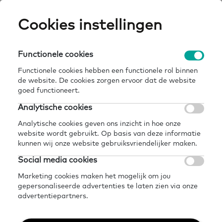
Skip
Cookies instellingen
Expertisepun
Zo
to
main
U
content
Functionele cookies
home
kennisbank
van de werkvloer naar het leven
Breadcrumb
Functionele cookies hebben een functionele rol binnen
de website. De cookies zorgen ervoor dat de website
Terug naar kennisbank
goed functioneert.
Delen
Later lezen?
Analytische cookies
Van de werkvloer naar
Analytische cookies geven ons inzicht in hoe onze
website wordt gebruikt. Op basis van deze informatie
het leven
kunnen wij onze website gebruiksvriendelijker maken.
Social media cookies
1 november 2024 - 2 minuten leestijd
Marketing cookies maken het mogelijk om jou
gepersonaliseerde advertenties te laten zien via onze
advertentiepartners.
Aandacht voor basisvaardigheden