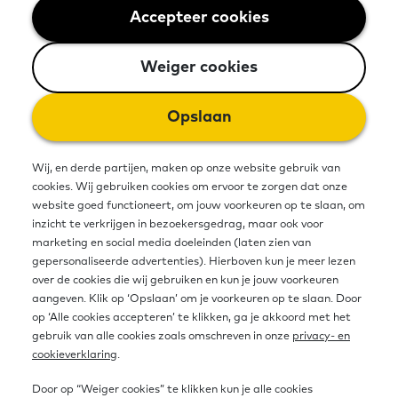
op de werkvloer kan impact maken
Accepteer cookies
Weiger cookies
op het leven van de werknemer. Dat
Weiger cookies
geldt zowel op het werk als thuis.
Opslaan
Iemand die op werk bijvoorbeeld
beter leert instructies te lezen, kan
Wij, en derde partijen, maken op onze website gebruik van
daar thuis bij het invullen van een
cookies. Wij gebruiken cookies om ervoor te zorgen dat onze
website goed functioneert, om jouw voorkeuren op te slaan, om
formulier ook baat bij hebben. En
inzicht te verkrijgen in bezoekersgedrag, maar ook voor
marketing en social media doeleinden (laten zien van
andersom geldt dit net zo goed.
gepersonaliseerde advertenties). Hierboven kun je meer lezen
over de cookies die wij gebruiken en kun je jouw voorkeuren
Iemand die bijvoorbeeld schulden
aangeven. Klik op ‘Opslaan’ om je voorkeuren op te slaan. Door
op ‘Alle cookies accepteren’ te klikken, ga je akkoord met het
heeft door beperkte digitale
gebruik van alle cookies zoals omschreven in onze
privacy- en
vaardigheden of gecijferdheid, zal
cookieverklaring
.
meer stress ervaren en minder goed
Door op “Weiger cookies” te klikken kun je alle cookies