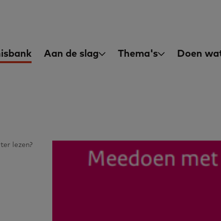
asisvaardigheden
in
isbank
Aan de slag
Thema's
Doen wat
igation
ter lezen?