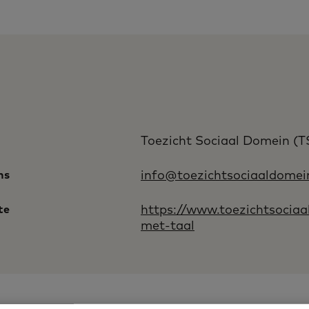
Toezicht Sociaal Domein (T
ns
info@toezichtsociaaldomein
te
https://www.toezichtsocia
met-taal