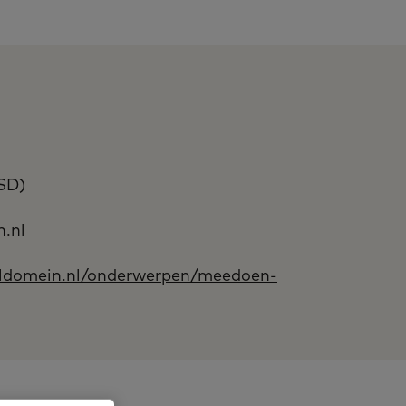
SD)
.nl
aldomein.nl/onderwerpen/meedoen-