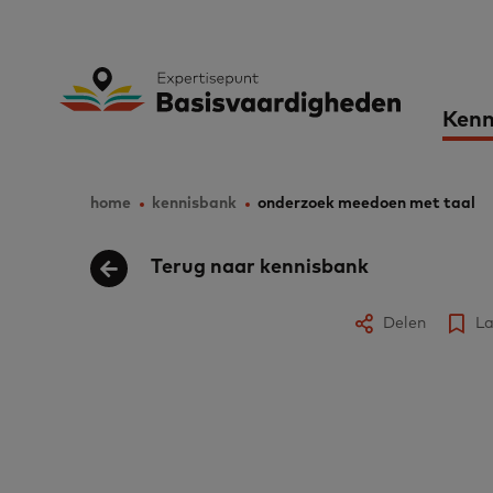
Skip
to
Expertisepunt B
Ma
main
Kenn
content
nav
home
kennisbank
onderzoek meedoen met taal
Breadcrumb
Terug naar kennisbank
Delen
La