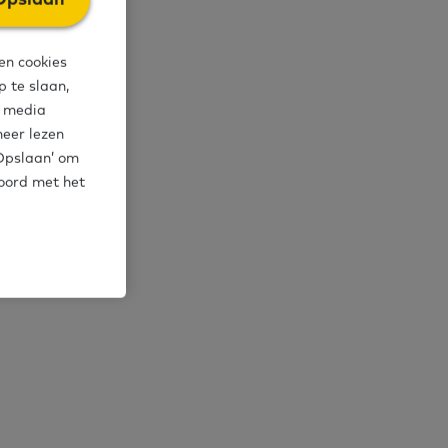
andere
k naar
en cookies
 te slaan,
l media
meer lezen
‘Opslaan’ om
koord met het