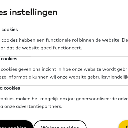
et onderzoek
s instellingen
dit onderzoek is dat meer mensen mee kunnen doen 
 cookies
rganisaties kunnen dat voor elkaar krijgen door:
 cookies hebben een functionele rol binnen de website. De
or dat de website goed functioneert.
s meer bekend te maken met laaggeletterdheid;
dat medewerkers laaggeletterdheid vaker opmerken
 cookies
en wat je kunt doen als iemand laaggeletterd is;
 cookies geven ons inzicht in hoe onze website wordt gebr
kkelijker te maken.
eze informatie kunnen wij onze website gebruiksvriendelij
a cookies
oek is gekeken naar wat werkt om te herkennen of 
ookies maken het mogelijk om jou gepersonaliseerde adve
sisvaardigheden. Want zeker als mensen de Nederl
via onze advertentiepartners.
s dat voor sociaal professionals lastig.
aal Domein heeft gekeken naar hoe mensen het bes