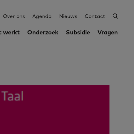
Zoeke
Utilities
Over ons
Agenda
Nieuws
Contact
 werkt
Onderzoek
Subsidie
Vragen