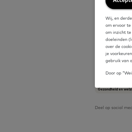
Accepte
cookies
ondersteuning
organisaties 
Wij, en derde
om ervoor te
bijvoorbeeld z
om inzicht t
doeleinden (l
over de cooki
je voorkeuren
Samenvatti
gebruik van a
Door op “Weig
Gezondheid en welzi
Deel op social me