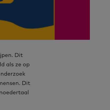
jpen. Dit
d als ze op
onderzoek
mensen. Dit
 moedertaal