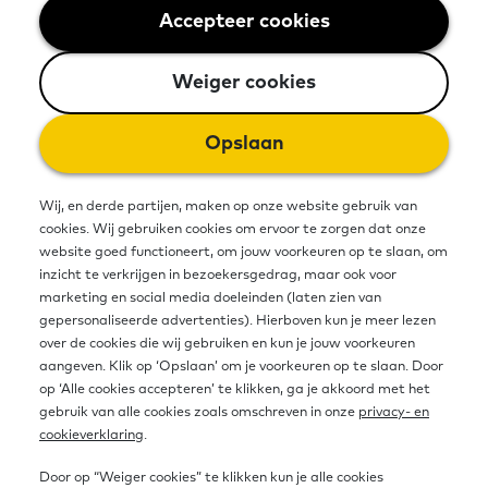
een aanpak voor begeleiding op
Accepteer cookies
Weiger cookies
maat bij leren op de werkvloer. Met
Weiger cookies
deze aanpak wordt uitval zo veel
Opslaan
mogelijk voorkomen.
Wij, en derde partijen, maken op onze website gebruik van
cookies. Wij gebruiken cookies om ervoor te zorgen dat onze
Bron
website goed functioneert, om jouw voorkeuren op te slaan, om
inzicht te verkrijgen in bezoekersgedrag, maar ook voor
marketing en social media doeleinden (laten zien van
Organisatie
gepersonaliseerde advertenties). Hierboven kun je meer lezen
Oefenen.nl
over de cookies die wij gebruiken en kun je jouw voorkeuren
Contactgegevens
aangeven. Klik op ‘Opslaan’ om je voorkeuren op te slaan. Door
https://oefenen.nl/contact
op ‘Alle cookies accepteren’ te klikken, ga je akkoord met het
gebruik van alle cookies zoals omschreven in onze
privacy- en
Link naar website
cookieverklaring
.
https://oefenen.nl/artikel/leren-op-de-werkvloer-
met-een-g-coach/
Door op “Weiger cookies” te klikken kun je alle cookies