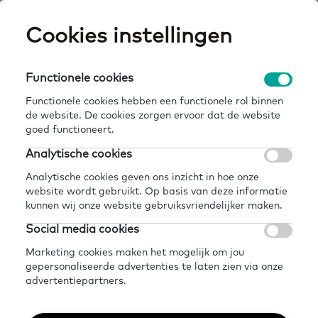
Skip
Cookies instellingen
Expertisepun
Zo
to
main
U
content
Functionele cookies
home
kennisbank
leren op de werkvloer met een g-coach
Breadcrumb
Functionele cookies hebben een functionele rol binnen
de website. De cookies zorgen ervoor dat de website
Terug naar kennisbank
goed functioneert.
Delen
Later lezen?
Analytische cookies
Leren op de werkvloer
Analytische cookies geven ons inzicht in hoe onze
website wordt gebruikt. Op basis van deze informatie
met een G-coach
kunnen wij onze website gebruiksvriendelijker maken.
Social media cookies
12 juli 2021 - 1 minuut leestijd
Marketing cookies maken het mogelijk om jou
gepersonaliseerde advertenties te laten zien via onze
advertentiepartners.
De G-coach (geletterdheidscoach) is