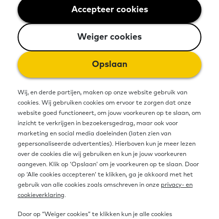
Accepteer cookies
Weiger cookies
Veel mensen kennen Oefenen.nl als
de online oefenomgeving. Maar
Weiger cookies
Oefenen.nl heeft ook een
Opslaan
uitgebreide kennisbank. Een
onderdeel daarvan is Leren in de
Wij, en derde partijen, maken op onze website gebruik van
cookies. Wij gebruiken cookies om ervoor te zorgen dat onze
educatie, een reeks van artikelen
website goed functioneert, om jouw voorkeuren op te slaan, om
inzicht te verkrijgen in bezoekersgedrag, maar ook voor
voor iedereen die volwassenen
marketing en social media doeleinden (laten zien van
gepersonaliseerde advertenties). Hierboven kun je meer lezen
begeleidt bij basisvaardigheden. Op
over de cookies die wij gebruiken en kun je jouw voorkeuren
aangeven. Klik op ‘Opslaan’ om je voorkeuren op te slaan. Door
het gebied van taal, rekenen en
op ‘Alle cookies accepteren’ te klikken, ga je akkoord met het
digitale vaardigheden. Vaardigheden
gebruik van alle cookies zoals omschreven in onze
privacy- en
cookieverklaring
.
die je ook nodig hebt bij het omgaan
Door op “Weiger cookies” te klikken kun je alle cookies