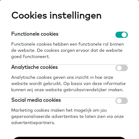
Skip
Cookies instellingen
Expertisepun
Zo
to
main
U
content
Functionele cookies
leren in de educatie | artikelenreeks op
Breadcrumb
home
kennisbank
oefenen.nl
Functionele cookies hebben een functionele rol binnen
de website. De cookies zorgen ervoor dat de website
Terug naar kennisbank
goed functioneert.
Analytische cookies
Delen
Later lezen?
Analytische cookies geven ons inzicht in hoe onze
Leren in de educatie |
website wordt gebruikt. Op basis van deze informatie
kunnen wij onze website gebruiksvriendelijker maken.
Artikelenreeks op
Social media cookies
Oefenen.nl
Marketing cookies maken het mogelijk om jou
gepersonaliseerde advertenties te laten zien via onze
advertentiepartners.
28 april 2025 - 2 minuten leestijd