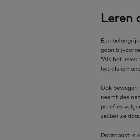
Leren 
Een belangrijk
gaan bijvoorb
“Als het leven 
het als iemand
Ook bewegen w
neemt deelneme
proefles volge
zetten ze daad
Daarnaast is e