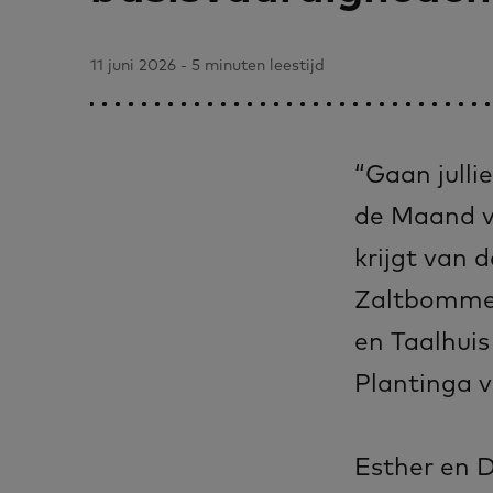
11 juni 2026 - 5 minuten leestijd
“Gaan julli
de Maand v
krijgt van
Zaltbommel
en Taalhuis
Plantinga 
Esther en D