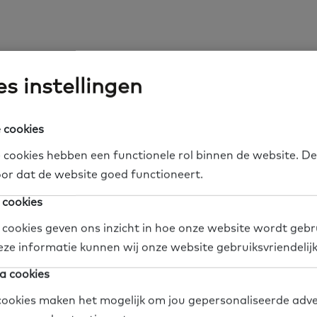
is een training van acht bijeenkomsten. De groep 
s instellingen
 deelnemers. Elke avond heeft een ander thema, zoa
anning. Deelnemers starten met een eenvoudige per
 cookies
j gebruikt Esther ‘de eenvoudige tool’, ontwikkeld v
et lage basisvaardigheden. Esther: “We kijken niet
 cookies hebben een functionele rol binnen de website. De
n. De vraag is: wat gaat goed en wat wil je verbete
or dat de website goed functioneert.
 cookies
ndt bewust niet plaats in een school of bibliotheek. 
 cookies geven ons inzicht in hoe onze website wordt gebr
unt zwemmen, ga je niet vrijwillig naar een zwembad
eze informatie kunnen wij onze website gebruiksvriendelij
 op pantoffelafstand zijn, dichtbij, veilig en vertro
a cookies
ookies maken het mogelijk om jou gepersonaliseerde adve
gewerkt met PowerPoints of lange teksten. Alles is 