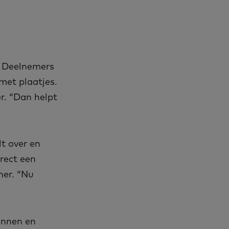
r. Deelnemers
met plaatjes.
er. “Dan helpt
t over en
rect een
her. “Nu
annen en