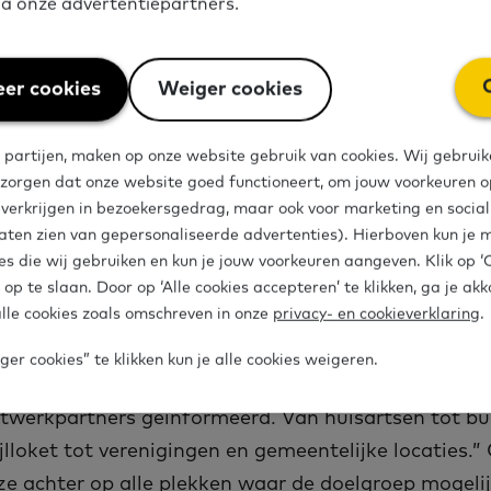
via onze advertentiepartners.
eractief. Esther is vindingrijk en maakt bijvoorbeeld
spellen, een echte keuken en muziek. “Er is niets w
 lezen of voorbereiden”, legt Esther uit. “Alles geb
er cookies
Weiger cookies
en eenvoudige manier.”
 partijen, maken op onze website gebruik van cookies. Wij gebruik
 zorgen dat onze website goed functioneert, om jouw voorkeuren op
e verkrijgen in bezoekersgedrag, maar ook voor marketing en socia
mers vinden: dichtbij en 
aten zien van gepersonaliseerde advertenties). Hierboven kun je 
es die wij gebruiken en kun je jouw voorkeuren aangeven. Klik op 
ouwen
 op te slaan. Door op ‘Alle cookies accepteren’ te klikken, ga je ak
lle cookies zoals omschreven in onze
privacy- en cookieverklaring
.
 komen via meerdere routes binnen. De benadering 
er cookies” te klikken kun je alle cookies weigeren.
oonlijk. Ze benut haar eigen netwerk en dat van par
etwerkpartners geïnformeerd. Van huisartsen tot b
ijlloket tot verenigingen en gemeentelijke locaties.” 
t ze achter op alle plekken waar de doelgroep mogeli