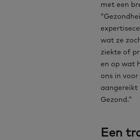
met een br
“Gezondheid
expertisec
wat ze zoch
ziekte of 
en op wat 
ons in voor
aangereikt 
Gezond.”
Een tr