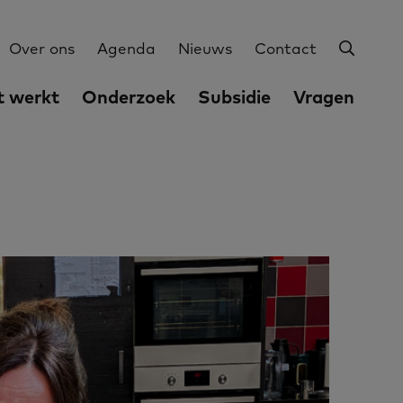
Zoeke
Utilities
Over ons
Agenda
Nieuws
Contact
 werkt
Onderzoek
Subsidie
Vragen