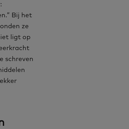
:
.” Bij het
vonden ze
et ligt op
eerkracht
We schreven
middelen
Lekker
n