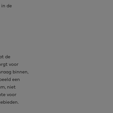
 in de
at de
orgt voor
vraag binnen,
beeld een
am, niet
mte voor
gebieden.