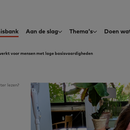
asisvaardigheden
in
isbank
Aan de slag
Thema's
Doen wat
igation
 werkt voor mensen met lage basisvaardigheden
ter lezen?