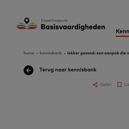
Skip
to
Expertisepunt B
Ma
main
Kenn
content
nav
home
kennisbank
lekker gezond: een aanpak die
Breadcrumb
Terug naar kennisbank
Delen
La