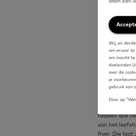
laten zien 
visueel en int
bord- en kaart
deelnemer moet
Weiger
Accepte
de groep, op e
cookies
Wij, en derde
om ervoor te
om inzicht t
Deelne
doeleinden (l
over de cooki
vertr
je voorkeuren
gebruik van a
De deelnemers
Door op “Weig
actief en pers
hebben alle n
van het leefst
flyer. Die laa