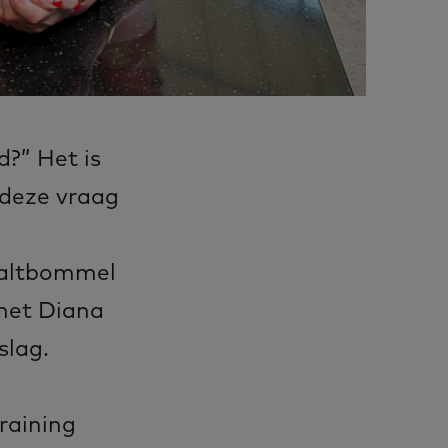
d?” Het is
 deze vraag
Zaltbommel
 met Diana
slag.
training