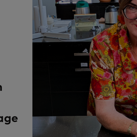
n
age