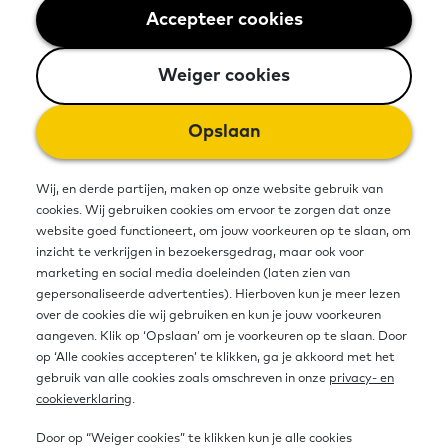
Accepteer cookies
Weiger cookies
Er zijn veel mogelijkheden om
mensen met beperkte
Weiger cookies
basisvaardigheden te helpen. Maar
Opslaan
zij weten vaak de weg naar het
leeraanbod niet te vinden. Sociaal
Wij, en derde partijen, maken op onze website gebruik van
cookies. Wij gebruiken cookies om ervoor te zorgen dat onze
werkers, zorgverleners en andere
website goed functioneert, om jouw voorkeuren op te slaan, om
inzicht te verkrijgen in bezoekersgedrag, maar ook voor
professionals kunnen hierin een
marketing en social media doeleinden (laten zien van
gepersonaliseerde advertenties). Hierboven kun je meer lezen
belangrijke rol spelen. In dit
over de cookies die wij gebruiken en kun je jouw voorkeuren
aangeven. Klik op ‘Opslaan’ om je voorkeuren op te slaan. Door
overzicht geven we tips en adviezen.
op ‘Alle cookies accepteren’ te klikken, ga je akkoord met het
gebruik van alle cookies zoals omschreven in onze
privacy- en
cookieverklaring
.
Bron
Door op “Weiger cookies” te klikken kun je alle cookies