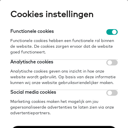
Skip
Cookies instellingen
Expertisepun
Zo
to
main
U
content
Functionele cookies
hoe bereik je mensen die moeite hebben met
Breadcrumb
home
kennisbank
lezen en schrijven?
Functionele cookies hebben een functionele rol binnen
de website. De cookies zorgen ervoor dat de website
Terug naar kennisbank
goed functioneert.
Analytische cookies
Delen
Later lezen?
Analytische cookies geven ons inzicht in hoe onze
Hoe bereik je mensen
website wordt gebruikt. Op basis van deze informatie
kunnen wij onze website gebruiksvriendelijker maken.
die moeite hebben met
Social media cookies
lezen en schrijven?
Marketing cookies maken het mogelijk om jou
gepersonaliseerde advertenties te laten zien via onze
advertentiepartners.
14 mei 2024 - 1 minuut leestijd