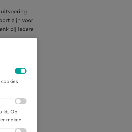
 uitvoering.
oort zijn voor
nk bij iedere
 cookies
uikt. Op
ker maken.
kveld,