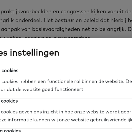
, praktijkvoorbeelden en congressen kijken vanuit de
ngrijk onderdeel. Het bestuur en beleid dat hierbij h
aanpak van basisvaardigheden net zo belangrijk. De
n / taken, borging en eigenaarschap.
s instellingen
ereiken en motiveren van NT1'ers (PDF, 156KB)
 cookies
 cookies hebben een functionele rol binnen de website. De
or dat de website goed functioneert.
 cookies
ociaal professionals
 cookies geven ons inzicht in hoe onze website wordt gebr
eze informatie kunnen wij onze website gebruiksvriendelij
ofessionals die veel NT1’ers tegenkomen in het wer
a cookies