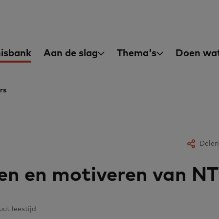
asisvaardigheden
in
isbank
Aan de slag
Thema's
Doen wat
igation
rs
Delen
en en motiveren van NT
uut leestijd