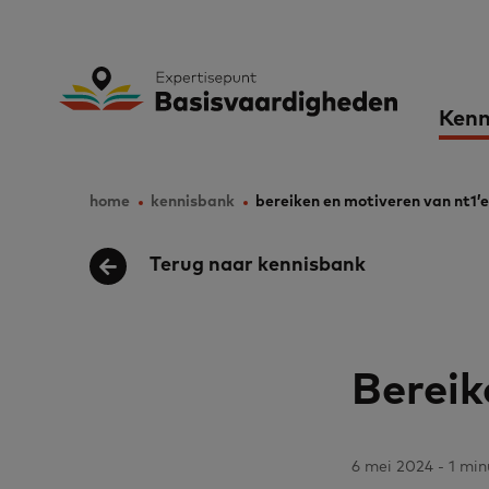
Skip
to
Expertisepunt B
Ma
main
Kenn
content
nav
home
kennisbank
bereiken en motiveren van nt1’e
Breadcrumb
Terug naar kennisbank
Bereik
6 mei 2024 - 1 min