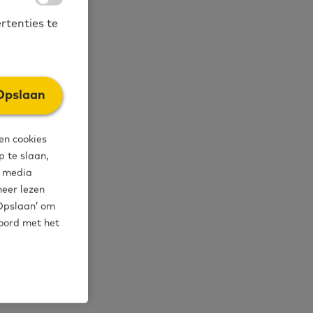
sen die moeite
rtenties te
Opslaan
en cookies
van anderen.
 te slaan,
ren! Je kunt
l media
meer lezen
‘Opslaan’ om
koord met het