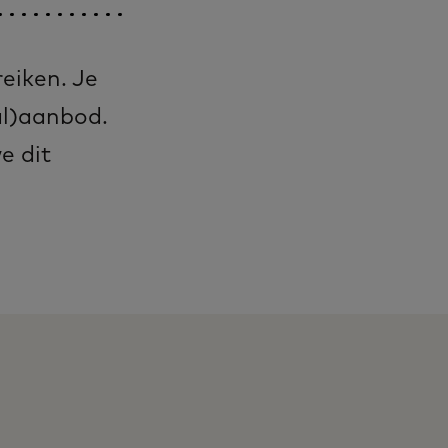
reiken. Je
al)aanbod.
e dit