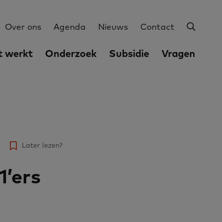
Zoeke
Utilities
Over ons
Agenda
Nieuws
Contact
 werkt
Onderzoek
Subsidie
Vragen
Later lezen?
1’ers