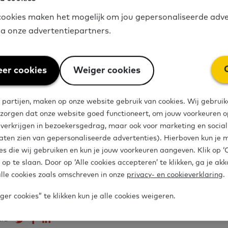
it het sociale domein, hebben we
Hoe bereik je men
ookies maken het mogelijk om jou gepersonaliseerde adve
en en schrijven
gemaakt.
via onze advertentiepartners.
 input
er cookies
Weiger cookies
 partijen, maken op onze website gebruik van cookies. Wij gebruik
punt delen we graag kennis over basisvaardigheden 
 zorgen dat onze website goed functioneert, om jouw voorkeuren op
f aanvullingen over deze publicaties? Laat van je ho
e verkrijgen in bezoekersgedrag, maar ook voor marketing en socia
aten zien van gepersonaliseerde advertenties). Hierboven kun je 
via
info@basisvaardigheden.nl
of onze
Vraagbaak
.
es die wij gebruiken en kun je jouw voorkeuren aangeven. Klik op 
 op te slaan. Door op ‘Alle cookies accepteren’ te klikken, ga je ak
lle cookies zoals omschreven in onze
privacy- en cookieverklaring
.
rdigheden
Kennisdocument
Gemeente
NT1
er cookies” te klikken kun je alle cookies weigeren.
dia
Deel op Twitter
Deel op Facebook
Deel op LinkedIn