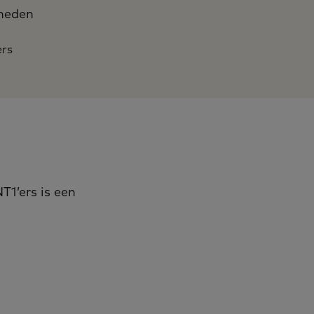
gheden
ers
T1’ers is een