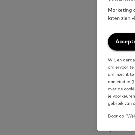
bijvoorbeeld u
Marketing c
hebben met lez
laten zien 
Deel je
Weiger
Accepte
cookies
Wij, en derde
Als Expertise
om ervoor te
Heb je input o
om inzicht t
doeleinden (l
ons bereiken 
over de cooki
je voorkeuren
gebruik van a
Basis over basisvaa
Door op “Weig
Deel op social me