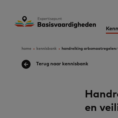
Skip
to
Expertisepunt B
Ma
main
Kenn
content
nav
home
kennisbank
handreiking arbomaatregelen: ta
Breadcrumb
Terug naar kennisbank
Handre
en veil