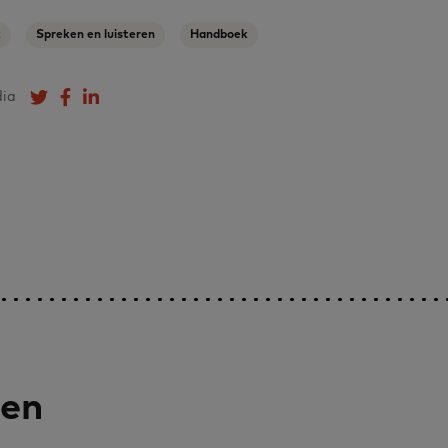
k
Spreken en luisteren
Handboek
dia
Deel op Twitter
Deel op Facebook
Deel op LinkedIn
len