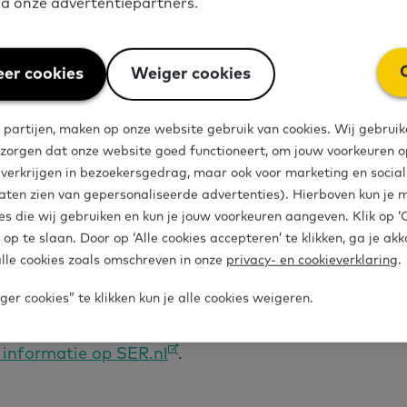
via onze advertentiepartners.
eeft, een keuzewijzer met oplossingen die passen bi
aast biedt het ook praktische tips en oplossingen v
de risico’s en achtergrondinformatie over dit onder
er cookies
Weiger cookies
 partijen, maken op onze website gebruik van cookies. Wij gebruik
ouwing
 zorgen dat onze website goed functioneert, om jouw voorkeuren op
e verkrijgen in bezoekersgedrag, maar ook voor marketing en socia
aten zien van gepersonaliseerde advertenties). Hierboven kun je 
ft aan dat het verkeerd omgaan met procedures en 
es die wij gebruiken en kun je jouw voorkeuren aangeven. Klik op 
 op te slaan. Door op ‘Alle cookies accepteren’ te klikken, ga je ak
en één van de oorzaken is van zware ongevallen. He
lle cookies zoals omschreven in onze
privacy- en cookieverklaring
.
en de Stichting van de Arbeid hebben deze handreik
 dit veiligheidsrisico de nodige aandacht te laten k
er cookies” te klikken kun je alle cookies weigeren.
 informatie op SER.nl
.