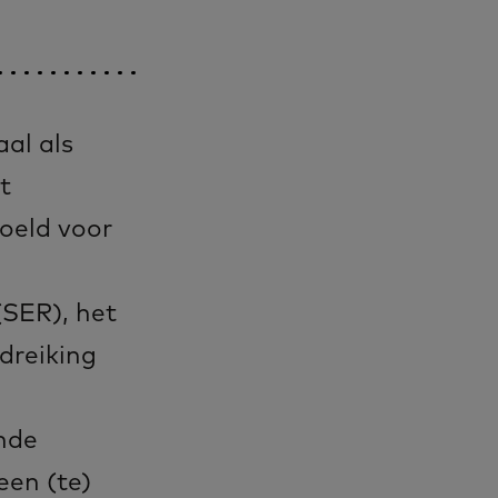
al als
t
oeld voor
SER), het
dreiking
ende
een (te)