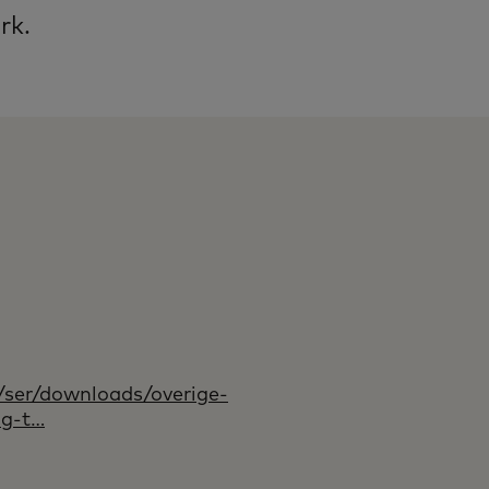
rk.
/ser/downloads/overige-
ng-t…