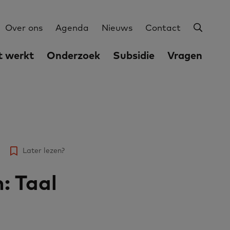
Zoeke
Utilities
Over ons
Agenda
Nieuws
Contact
 werkt
Onderzoek
Subsidie
Vragen
Later lezen?
: Taal