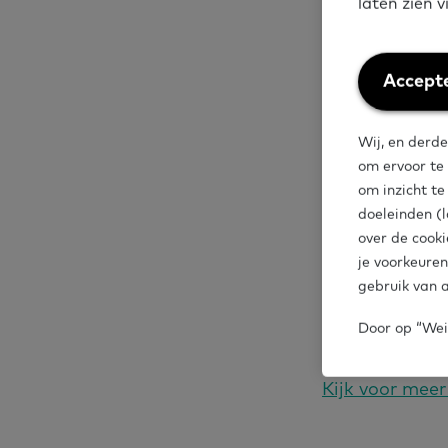
laten zien 
de RI&E. Het h
bedrijf. Daarn
taalgerelateer
Weiger
Accepte
cookies
Wij, en derde
Onderb
om ervoor te
om inzicht t
doeleinden (l
Onderzoek gee
over de cooki
je voorkeuren
afgelopen jar
gebruik van a
Arboplatform 
ontwikkelen om
Door op “Weig
Kijk voor meer