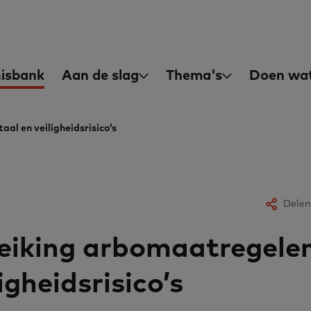
asisvaardigheden
in
isbank
Aan de slag
Thema's
Doen wat
igation
al en veiligheidsrisico’s
Delen
iking arbomaatregelen
igheidsrisico’s