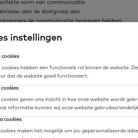
eschikte vorm van communicatie
alniveau aan de doelgroep aan
werknemers de communicatie begrepen hebben
s instellingen
en Oplossingenboek met per situatie een beschrijvin
 cookies
tie
gsgebied
 cookies hebben een functionele rol binnen de website. De
or dat de website goed functioneert.
n uit de praktijk
 cookies
 om verder te lezen
 cookies geven ons inzicht in hoe onze website wordt gebr
eze informatie kunnen wij onze website gebruiksvriendelij
ng is inzetbaar voor alle organisaties waar het ve
a cookies
ico’s op de werkvloer door taalproblemen. Deze hand
ookies maken het mogelijk om jou gepersonaliseerde adve
taalgerelateerde veiligheidsrisico’s kunnen worden