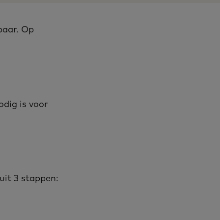
baar. Op
odig is voor
uit 3 stappen: