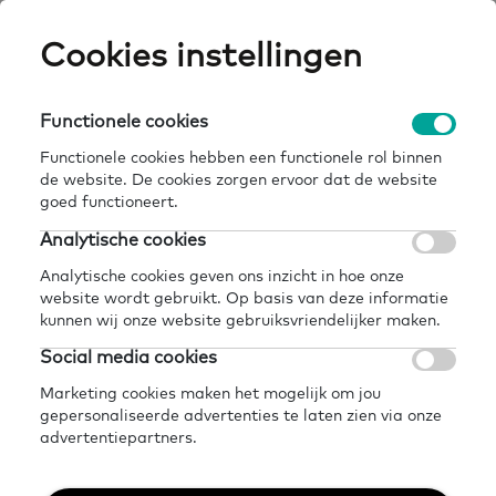
Skip
Cookies instellingen
Expertisepun
Zo
to
main
U
content
Functionele cookies
home
kennisbank
basisvaardigheden
Breadcrumb
Functionele cookies hebben een functionele rol binnen
de website. De cookies zorgen ervoor dat de website
Terug naar kennisbank
goed functioneert.
Delen
Later lezen?
Analytische cookies
Basisvaardigheden
Analytische cookies geven ons inzicht in hoe onze
website wordt gebruikt. Op basis van deze informatie
kunnen wij onze website gebruiksvriendelijker maken.
22 oktober 2024 - 4 minuten leestijd
Social media cookies
Marketing cookies maken het mogelijk om jou
gepersonaliseerde advertenties te laten zien via onze
Basisvaardigheden zijn de
advertentiepartners.
vaardigheden die je nodig hebt om