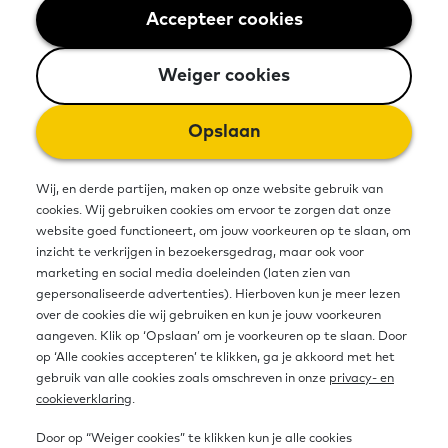
mee te kunnen doen in de
Accepteer cookies
Weiger cookies
samenleving: taal, rekenen en
Weiger cookies
digitale vaardigheden. Bij de aanpak
van basisvaardigheden gaat het
Opslaan
vaak over taal. Er is relatief minder
Wij, en derde partijen, maken op onze website gebruik van
aandacht voor gecijferdheid en
cookies. Wij gebruiken cookies om ervoor te zorgen dat onze
website goed functioneert, om jouw voorkeuren op te slaan, om
digitale vaardigheden. Voor het
inzicht te verkrijgen in bezoekersgedrag, maar ook voor
marketing en social media doeleinden (laten zien van
meedoen in de samenleving zijn
gepersonaliseerde advertenties). Hierboven kun je meer lezen
deze minstens zo belangrijk. Welke
over de cookies die wij gebruiken en kun je jouw voorkeuren
aangeven. Klik op ‘Opslaan’ om je voorkeuren op te slaan. Door
problemen ervaren mensen en wat is
op ‘Alle cookies accepteren’ te klikken, ga je akkoord met het
gebruik van alle cookies zoals omschreven in onze
privacy- en
een goede aanpak voor specifiek
cookieverklaring
.
deze basisvaardigheden?
Door op “Weiger cookies” te klikken kun je alle cookies