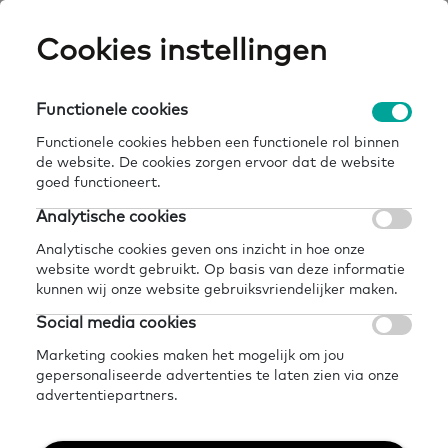
Skip
Cookies instellingen
Expertisepun
Zo
to
main
U
content
Functionele cookies
content tel mee met taal | informatie voor
Breadcrumb
home
kennisbank
gemeenten
Functionele cookies hebben een functionele rol binnen
de website. De cookies zorgen ervoor dat de website
Terug naar kennisbank
goed functioneert.
Analytische cookies
Delen
Later lezen?
Analytische cookies geven ons inzicht in hoe onze
Content Tel mee met
website wordt gebruikt. Op basis van deze informatie
kunnen wij onze website gebruiksvriendelijker maken.
Taal | Informatie voor
Social media cookies
gemeenten
Marketing cookies maken het mogelijk om jou
gepersonaliseerde advertenties te laten zien via onze
advertentiepartners.
10 december 2024 - 2 minuten leestijd