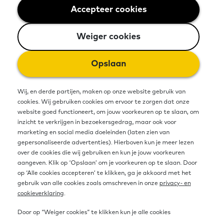
Accepteer cookies
Weiger cookies
*De informatie op deze pagina is
overgenomen van de website
Weiger cookies
telmeemettaal.nl
Opslaan
Investeren in de basisvaardigheden
Wij, en derde partijen, maken op onze website gebruik van
cookies. Wij gebruiken cookies om ervoor te zorgen dat onze
van inwoners loont. Taal-, reken- en
website goed functioneert, om jouw voorkeuren op te slaan, om
inzicht te verkrijgen in bezoekersgedrag, maar ook voor
digitale vaardigheden hebben een
marketing en social media doeleinden (laten zien van
gepersonaliseerde advertenties). Hierboven kun je meer lezen
sterke relatie met maatschappelijke
over de cookies die wij gebruiken en kun je jouw voorkeuren
aangeven. Klik op ‘Opslaan’ om je voorkeuren op te slaan. Door
onderwerpen zoals werk, gezondheid
op ‘Alle cookies accepteren’ te klikken, ga je akkoord met het
en geld.
gebruik van alle cookies zoals omschreven in onze
privacy- en
cookieverklaring
.
Door op “Weiger cookies” te klikken kun je alle cookies