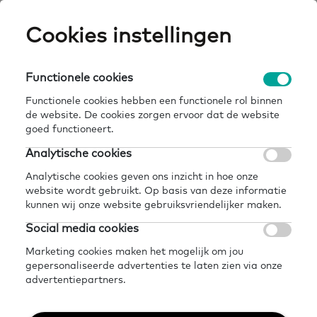
Skip
Cookies instellingen
Expertisepun
Zo
to
main
U
content
Functionele cookies
basisvaardigheden in zicht hoe zat het ook
Breadcrumb
home
kennisbank
alweer?
Functionele cookies hebben een functionele rol binnen
de website. De cookies zorgen ervoor dat de website
Terug naar kennisbank
goed functioneert.
Analytische cookies
Delen
Later lezen?
Analytische cookies geven ons inzicht in hoe onze
Basisvaardigheden In
website wordt gebruikt. Op basis van deze informatie
kunnen wij onze website gebruiksvriendelijker maken.
Zicht hoe zat het ook
Social media cookies
alweer?
Marketing cookies maken het mogelijk om jou
gepersonaliseerde advertenties te laten zien via onze
advertentiepartners.
7 augustus 2024 - 3 minuten leestijd