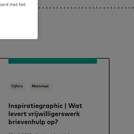
koord met het
Cijfers
Materiaal
Inspiratiegraphic | Wat
levert vrijwilligerswerk
brievenhulp op?