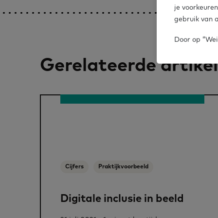
je voorkeuren
gebruik van a
Door op “Weig
Gerelateerde artike
Cijfers
Praktijkvoorbeeld
Digitale inclusie in beeld