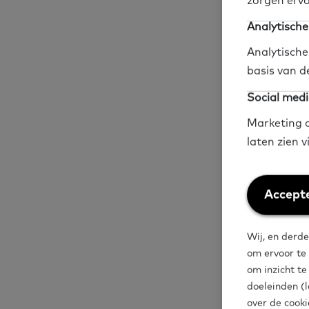
zorgen ervo
Uit dit onder
Analytische
financiële pr
Analytische
laaggeletterd
basis van d
financieel red
Social medi
Marketing c
laten zien 
Geldzaken
Cij
Deel op social me
Weiger
Accepte
cookies
Wij, en derde
om ervoor te
om inzicht t
doeleinden (l
over de cooki