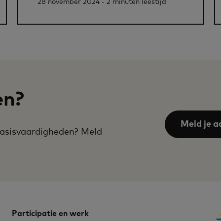
28 november 2024 - 2 minuten leestijd
en?
Meld je a
 basisvaardigheden? Meld
Participatie en werk