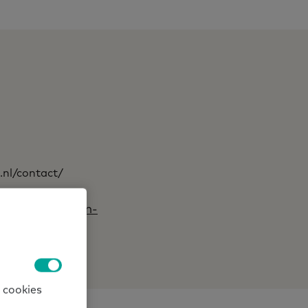
.nl/contact/
ken.nl/platform-
es/7199-
 cookies