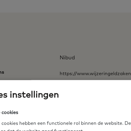
Nibud
ns
https://www.wijzeringeldzaken
te
https://www.wijzeringeldza
s instellingen
wijzeringeldzaken/publicati
wi…
 cookies
 cookies hebben een functionele rol binnen de website. De