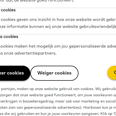
or dat de website goed functioneert.
zoek blijkt dat mensen met minder basisvaardighede
 cookies
oblemen hebben dan de gemiddelde Nederlander. S
 cookies geven ons inzicht in hoe onze website wordt gebr
en hebben onvoldoende taal-, reken- en digitale va
eze informatie kunnen wij onze website gebruiksvriendelij
zaam te zijn.
a cookies
ookies maken het mogelijk om jou gepersonaliseerde adve
via onze advertentiepartners.
fers
Onderzoek
Gemeente
Wetenschappers
dia
Deel op Twitter
Deel op Facebook
Deel op LinkedIn
er cookies
Weiger cookies
 partijen, maken op onze website gebruik van cookies. Wij gebruik
 zorgen dat onze website goed functioneert, om jouw voorkeuren op
e verkrijgen in bezoekersgedrag, maar ook voor marketing en socia
aten zien van gepersonaliseerde advertenties). Hierboven kun je 
es die wij gebruiken en kun je jouw voorkeuren aangeven. Klik op 