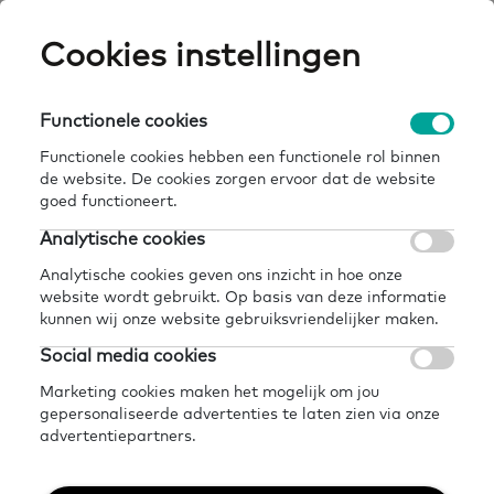
Skip
Cookies instellingen
Expertisepun
Zo
to
main
U
content
Functionele cookies
home
kennisbank
Breadcrumb
Functionele cookies hebben een functionele rol binnen
Kennisbank
de website. De cookies zorgen ervoor dat de website
goed functioneert.
Analytische cookies
In de kennisbank vind je allerlei informatie
Analytische cookies geven ons inzicht in hoe onze
over basisvaardigheden. Zoals
website wordt gebruikt. Op basis van deze informatie
onderzoeken, interventies,
kunnen wij onze website gebruiksvriendelijker maken.
praktijkvoorbeelden, materialen,
Social media cookies
instrumenten en organisaties. Gebruik de
Marketing cookies maken het mogelijk om jou
gepersonaliseerde advertenties te laten zien via onze
filters om de informatie te vinden die je
advertentiepartners.
zoekt. We vullen de kennisbank steeds aan.