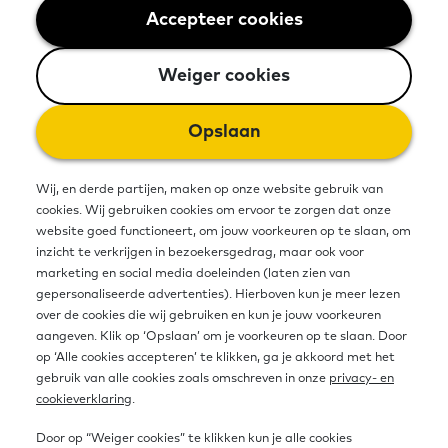
Accepteer cookies
Weiger cookies
Weiger cookies
Opslaan
Filter
Wij, en derde partijen, maken op onze website gebruik van
cookies. Wij gebruiken cookies om ervoor te zorgen dat onze
website goed functioneert, om jouw voorkeuren op te slaan, om
Doelgroep
608 resultaten
inzicht te verkrijgen in bezoekersgedrag, maar ook voor
marketing en social media doeleinden (laten zien van
Gemeente
gepersonaliseerde advertenties). Hierboven kun je meer lezen
Ervaringsdeskundigen
over de cookies die wij gebruiken en kun je jouw voorkeuren
Organisatie
Vrijwilligers
aangeven. Klik op ‘Opslaan’ om je voorkeuren op te slaan. Door
op ‘Alle cookies accepteren’ te klikken, ga je akkoord met het
Sociaal domein
Oefenen.nl | Aanpak curatie
gebruik van alle cookies zoals omschreven in onze
privacy- en
Werkgevers
cookieverklaring
.
7 juli 2021 - 1 minuut leestijd
Wetenschappers
Door op “Weiger cookies” te klikken kun je alle cookies
Docenten