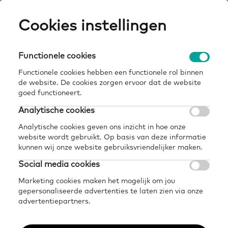
Skip
Cookies instellingen
Expertisepun
Zo
to
main
U
content
Functionele cookies
home
kennisbank
onderwijsproducties
Breadcrumb
Functionele cookies hebben een functionele rol binnen
de website. De cookies zorgen ervoor dat de website
Terug naar kennisbank
goed functioneert.
Delen
Later lezen?
Analytische cookies
Onderwijsproducties
Analytische cookies geven ons inzicht in hoe onze
website wordt gebruikt. Op basis van deze informatie
kunnen wij onze website gebruiksvriendelijker maken.
7 juli 2021 - 1 minuut leestijd
Social media cookies
Marketing cookies maken het mogelijk om jou
gepersonaliseerde advertenties te laten zien via onze
In nauwe samenwerking met ROC’s,
advertentiepartners.
de bouw- en infrasector en andere