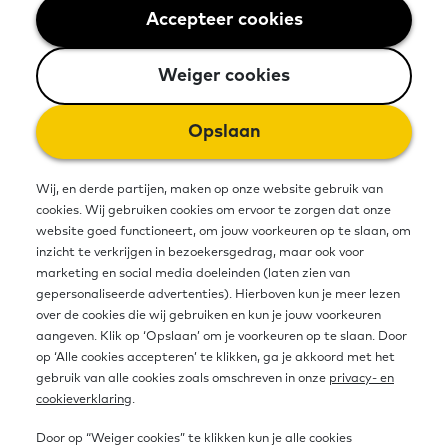
betrokkenen, onderhouden,
Accepteer cookies
Weiger cookies
vernieuwen en ontwikkelen ze de
Weiger cookies
leermiddelen en examenproducten
voor de (v)mbo-instellingen die
Opslaan
opleiden voor een beroep in – met
Wij, en derde partijen, maken op onze website gebruik van
name – de bouw, infra en
cookies. Wij gebruiken cookies om ervoor te zorgen dat onze
website goed functioneert, om jouw voorkeuren op te slaan, om
gespecialiseerde aannemerij.
inzicht te verkrijgen in bezoekersgedrag, maar ook voor
marketing en social media doeleinden (laten zien van
gepersonaliseerde advertenties). Hierboven kun je meer lezen
over de cookies die wij gebruiken en kun je jouw voorkeuren
Bron
aangeven. Klik op ‘Opslaan’ om je voorkeuren op te slaan. Door
op ‘Alle cookies accepteren’ te klikken, ga je akkoord met het
gebruik van alle cookies zoals omschreven in onze
privacy- en
Link naar website
cookieverklaring
.
https://www.concreetonderwijsproducten.nl/
Door op “Weiger cookies” te klikken kun je alle cookies