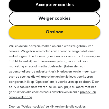
Accepteer cookies
Weiger cookies
'Lezen is voor iedereen'. Dat is het
motto van Eenvoudig
Weiger cookies
Communiceren. Al meer dan twintig
Opslaan
jaar geven zij boeken en kranten uit
in eenvoudig, begrijpelijk Nederlands.
Wij, en derde partijen, maken op onze website gebruik van
cookies. Wij gebruiken cookies om ervoor te zorgen dat onze
Speciaal voor jongeren en volwassen
website goed functioneert, om jouw voorkeuren op te slaan, om
inzicht te verkrijgen in bezoekersgedrag, maar ook voor
die niet zo sterk zijn in lezen.
marketing en social media doeleinden (laten zien van
gepersonaliseerde advertenties). Hierboven kun je meer lezen
over de cookies die wij gebruiken en kun je jouw voorkeuren
aangeven. Klik op ‘Opslaan’ om je voorkeuren op te slaan. Door
Bron
op ‘Alle cookies accepteren’ te klikken, ga je akkoord met het
gebruik van alle cookies zoals omschreven in onze
privacy- en
cookieverklaring
.
Organisatie
Uitgeverij Eenvoudig Communiceren
Door op “Weiger cookies” te klikken kun je alle cookies