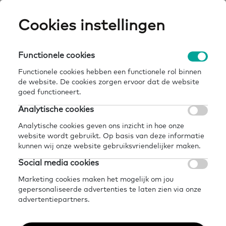
Skip
Cookies instellingen
Expertisepun
Zo
to
main
U
content
Functionele cookies
uitgeverij eenvoudig communiceren |
Breadcrumb
home
kennisbank
uitgeverij
Functionele cookies hebben een functionele rol binnen
de website. De cookies zorgen ervoor dat de website
Terug naar kennisbank
goed functioneert.
Analytische cookies
Delen
Later lezen?
Analytische cookies geven ons inzicht in hoe onze
Uitgeverij Eenvoudig
website wordt gebruikt. Op basis van deze informatie
kunnen wij onze website gebruiksvriendelijker maken.
Communiceren |
Social media cookies
Uitgeverij
Marketing cookies maken het mogelijk om jou
gepersonaliseerde advertenties te laten zien via onze
advertentiepartners.
7 juli 2021 - 1 minuut leestijd