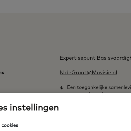
Expertisepunt Basisvaardi
ns
N.deGroot@Movisie.nl
Een toegankelijke samenlev
mensen met beperkte
basisvaardigheden.pdf
s instellingen
 cookies