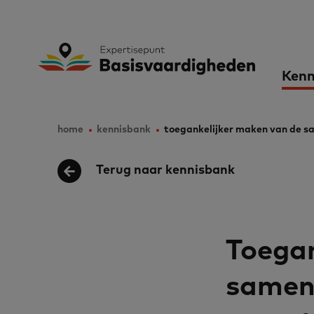
Skip
to
Expertisepunt B
Ma
main
Kenn
content
nav
home
kennisbank
toegankelijker maken van de s
Breadcrumb
Terug naar kennisbank
Toegan
samenl