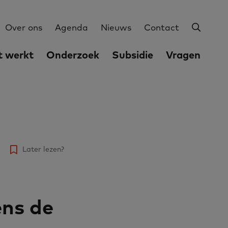
Zoeke
Utilities
Over ons
Agenda
Nieuws
Contact
 werkt
Onderzoek
Subsidie
Vragen
Later lezen?
ens de