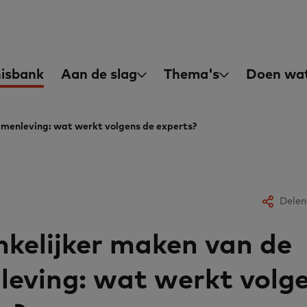
asisvaardigheden
in
isbank
Aan de slag
Thema's
Doen wat
igation
amenleving: wat werkt volgens de experts?
Delen
kelijker maken van de
eving: wat werkt volg