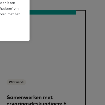
meer lezen
‘Opslaan’ om
koord met het
Wat werkt
Samenwerken met
ervaringsdeskundigen: 6