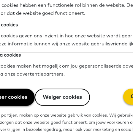
 cookies hebben een functionele rol binnen de website. De
ije tijd
Digitale vaardigheden
Lezen en schrijven
Rekenen
or dat de website goed functioneert.
iaal domein
 cookies
 cookies geven ons inzicht in hoe onze website wordt gebr
dia
Deel op Twitter
Deel op Facebook
Deel op LinkedIn
eze informatie kunnen wij onze website gebruiksvriendelij
a cookies
ookies maken het mogelijk om jou gepersonaliseerde adve
via onze advertentiepartners.
er cookies
Weiger cookies
 partijen, maken op onze website gebruik van cookies. Wij gebruik
 zorgen dat onze website goed functioneert, om jouw voorkeuren op
len
e verkrijgen in bezoekersgedrag, maar ook voor marketing en socia