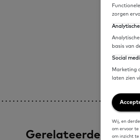
Functionele
Dagelijks leven en vr
zorgen ervo
Gemeente
Soc
Analytische
Analytische
Deel op social me
basis van d
Social medi
Marketing c
laten zien 
Weiger
Accepte
cookies
Wij, en derde
om ervoor te
Gerelateerde artike
om inzicht t