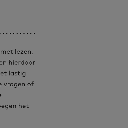
met lezen,
nen hierdoor
et lastig
e vragen of
e
oegen het