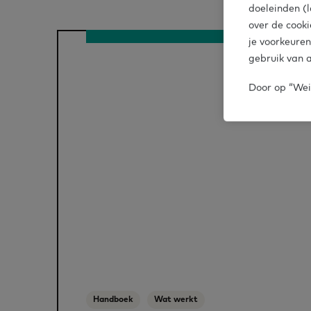
doeleinden (l
over de cooki
je voorkeuren
gebruik van a
Door op “Weig
Handboek
Wat werkt