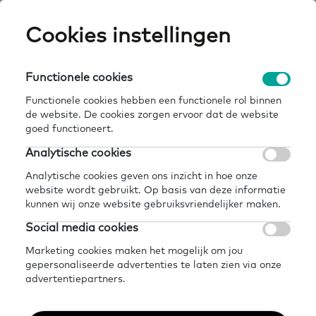
Skip
Cookies instellingen
Expertisepun
Zo
to
main
U
content
Functionele cookies
home
kennisbank
succes!-rekenen r1: koken voor anderen
Breadcrumb
Functionele cookies hebben een functionele rol binnen
de website. De cookies zorgen ervoor dat de website
Terug naar kennisbank
goed functioneert.
Delen
Later lezen?
Analytische cookies
Succes!-rekenen R1:
Analytische cookies geven ons inzicht in hoe onze
website wordt gebruikt. Op basis van deze informatie
Koken voor anderen
kunnen wij onze website gebruiksvriendelijker maken.
Social media cookies
Marketing cookies maken het mogelijk om jou
gepersonaliseerde advertenties te laten zien via onze
advertentiepartners.
Succes! Rekenen helpt bij beter leren