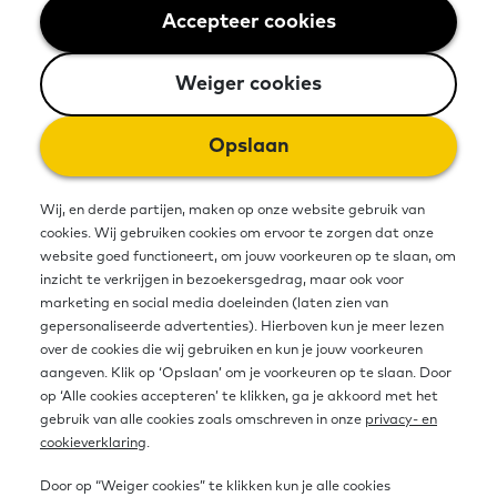
rekenen. De methode bestaat uit
Accepteer cookies
Weiger cookies
losse boekjes en een Basishulp
Weiger cookies
Rekenen met extra uitleg. Dit boekje
gaat over koken en hoe je daarbij
Opslaan
moet meten, wegen en rekenen.
Wij, en derde partijen, maken op onze website gebruik van
cookies. Wij gebruiken cookies om ervoor te zorgen dat onze
website goed functioneert, om jouw voorkeuren op te slaan, om
Bron
inzicht te verkrijgen in bezoekersgedrag, maar ook voor
marketing en social media doeleinden (laten zien van
gepersonaliseerde advertenties). Hierboven kun je meer lezen
Organisatie
over de cookies die wij gebruiken en kun je jouw voorkeuren
Stichting Lezen en Schrijven
aangeven. Klik op ‘Opslaan’ om je voorkeuren op te slaan. Door
op ‘Alle cookies accepteren’ te klikken, ga je akkoord met het
Link naar website
https://www.lezenenschrijven.nl/wat-doen-
gebruik van alle cookies zoals omschreven in onze
privacy- en
wij/oplossing-voor-je-vraagstuk/succes…
cookieverklaring
.
Door op “Weiger cookies” te klikken kun je alle cookies