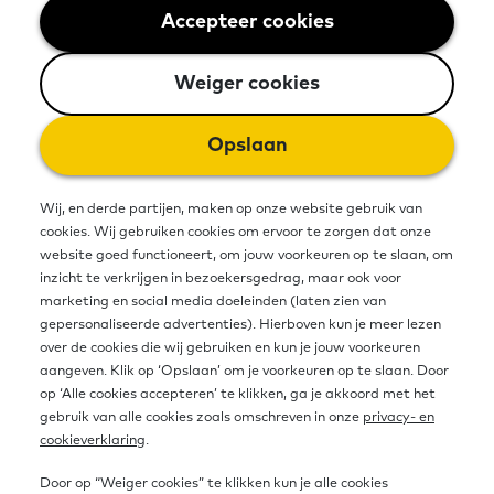
Accepteer cookies
Weiger cookies
Weiger cookies
Opslaan
Wij, en derde partijen, maken op onze website gebruik van
cookies. Wij gebruiken cookies om ervoor te zorgen dat onze
Thema: Spreken en luisteren, Gezin
website goed functioneert, om jouw voorkeuren op te slaan, om
inzicht te verkrijgen in bezoekersgedrag, maar ook voor
en preventie, Participatie en werk,
marketing en social media doeleinden (laten zien van
Geldzaken, Gezondheid en welzijn,
gepersonaliseerde advertenties). Hierboven kun je meer lezen
over de cookies die wij gebruiken en kun je jouw voorkeuren
Educatie, Dagelijks leven en vrije tijd
aangeven. Klik op ‘Opslaan’ om je voorkeuren op te slaan. Door
op ‘Alle cookies accepteren’ te klikken, ga je akkoord met het
Oefenniveau NT2: alle niveaus
gebruik van alle cookies zoals omschreven in onze
privacy- en
cookieverklaring
.
Door op “Weiger cookies” te klikken kun je alle cookies
SpreekTaal is het meest gebruikte