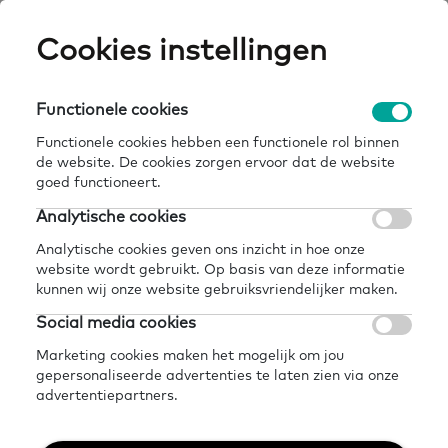
Skip
Cookies instellingen
Expertisepun
Zo
to
main
U
content
Functionele cookies
home
kennisbank
spreektaal reeksen
Breadcrumb
Functionele cookies hebben een functionele rol binnen
de website. De cookies zorgen ervoor dat de website
Terug naar kennisbank
goed functioneert.
Delen
Later lezen?
Analytische cookies
SpreekTaal Reeksen
Analytische cookies geven ons inzicht in hoe onze
website wordt gebruikt. Op basis van deze informatie
kunnen wij onze website gebruiksvriendelijker maken.
Social media cookies
Marketing cookies maken het mogelijk om jou
gepersonaliseerde advertenties te laten zien via onze
advertentiepartners.