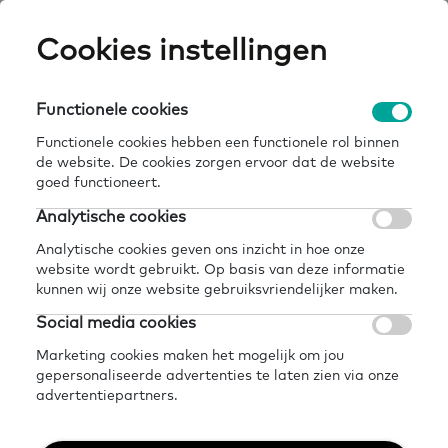
Skip
Cookies instellingen
Expertisepun
Zo
to
main
U
content
Functionele cookies
startpunt ik wil leren – aanmelden en
Breadcrumb
home
kennisbank
doorverwijzen
Functionele cookies hebben een functionele rol binnen
de website. De cookies zorgen ervoor dat de website
Terug naar kennisbank
goed functioneert.
Analytische cookies
Delen
Later lezen?
Analytische cookies geven ons inzicht in hoe onze
Startpunt Ik wil leren –
website wordt gebruikt. Op basis van deze informatie
kunnen wij onze website gebruiksvriendelijker maken.
aanmelden en
Social media cookies
doorverwijzen
Marketing cookies maken het mogelijk om jou
gepersonaliseerde advertenties te laten zien via onze
advertentiepartners.
4 augustus 2025 - 1 minuut leestijd