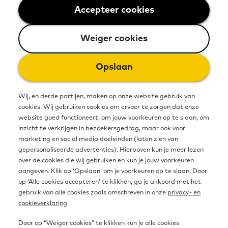
Accepteer cookies
Weiger cookies
Het Startpunt Ik wil leren is een
landelijk aanmeldsysteem voor
Weiger cookies
mensen die willen werken aan hun
Opslaan
basisvaardigheden. Aanmelden kan
via een gratis telefoonnummer of
Wij, en derde partijen, maken op onze website gebruik van
cookies. Wij gebruiken cookies om ervoor te zorgen dat onze
online. Na de aanmelding neemt een
website goed functioneert, om jouw voorkeuren op te slaan, om
inzicht te verkrijgen in bezoekersgedrag, maar ook voor
lokale partij (vaak een Taalhuis,
marketing en social media doeleinden (laten zien van
gepersonaliseerde advertenties). Hierboven kun je meer lezen
bibliotheek of school) contact op
over de cookies die wij gebruiken en kun je jouw voorkeuren
aangeven. Klik op ‘Opslaan’ om je voorkeuren op te slaan. Door
met de aanmelder om de leervraag
op ‘Alle cookies accepteren’ te klikken, ga je akkoord met het
te bespreken.
gebruik van alle cookies zoals omschreven in onze
privacy- en
cookieverklaring
.
Door op “Weiger cookies” te klikken kun je alle cookies