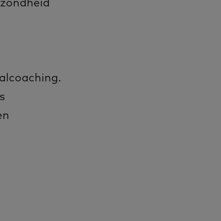
ezondheid
aalcoaching.
s
en