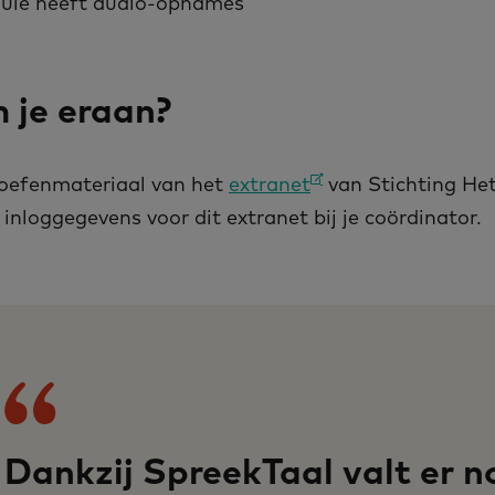
dule heeft audio-opnames
 je eraan?
oefenmateriaal van het
extranet
van Stichting He
 inloggegevens voor dit extranet bij je coördinator.
Dankzij SpreekTaal valt er n