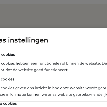
s instellingen
Leerwerkloketten
te
https://www.lerenenwerken.
 cookies
 cookies hebben een functionele rol binnen de website. De
or dat de website goed functioneert.
 cookies
k
Organisatie
Gemeente
Docenten
 cookies geven ons inzicht in hoe onze website wordt gebr
eze informatie kunnen wij onze website gebruiksvriendelij
dia
Deel op Twitter
Deel op Facebook
Deel op LinkedIn
a cookies