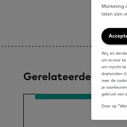
Marketing c
laten zien 
Weiger
Accepte
cookies
Wij, en derde
om ervoor te
om inzicht t
Gerelateerde artike
doeleinden (l
over de cooki
je voorkeuren
gebruik van a
Door op “Weig