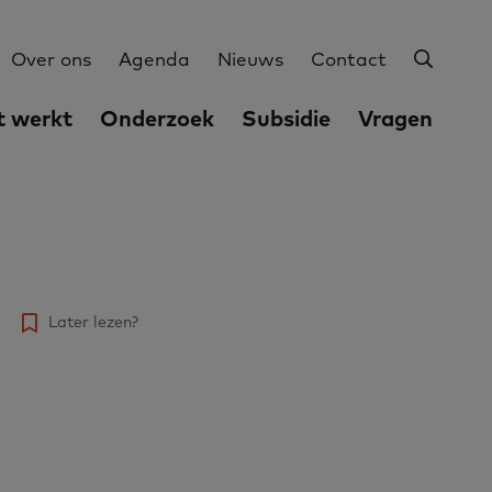
Zoeke
Utilities
Over ons
Agenda
Nieuws
Contact
 werkt
Onderzoek
Subsidie
Vragen
Later lezen?