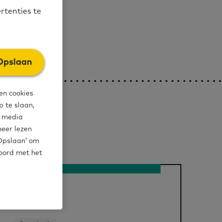
rtenties te
Opslaan
en cookies
 te slaan,
l media
meer lezen
‘Opslaan’ om
koord met het