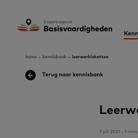
Skip
to
Expertisepunt B
Ma
main
Kenn
content
nav
home
kennisbank
leerwerkloketten
Breadcrumb
Terug naar kennisbank
Leerw
7 juli 2021 - 1 minu