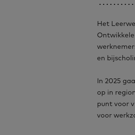
Het Leerwe
Ontwikkele
werknemers
en bijschol
In 2025 ga
op in regi
punt voor v
voor werkz