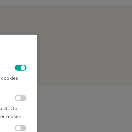
nl/
 cookies
uikt. Op
ker maken.