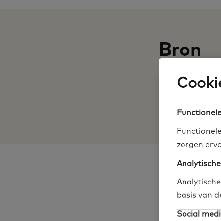
Bron
Cookie
Organisatie
Link naar websi
Functionele
Functionele
zorgen ervo
Analytische
Participatie en wer
Analytische
basis van d
Deel op social me
Social medi