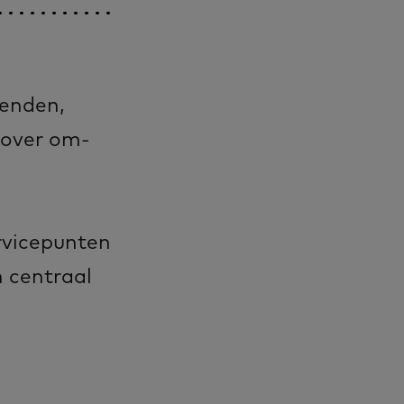
kenden,
 over om-
rvicepunten
 centraal