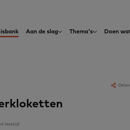
asisvaardigheden
in
isbank
Aan de slag
Thema's
Doen wat
igation
Delen
erkloketten
ut leestijd