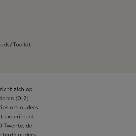
ads/Toolkit-
richt zich op
deren (0-2)
 tips om ouders
et experiment
D Twente, de
tterde ouders