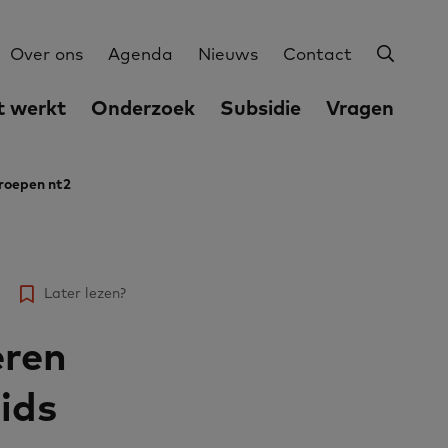
Zoeke
Utilities
Over ons
Agenda
Nieuws
Contact
 werkt
Onderzoek
Subsidie
Vragen
groepen nt2
Later lezen?
eren
ids