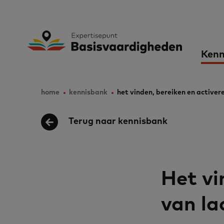
Skip
to
Expertisepunt B
Ma
main
Kenn
content
nav
home
kennisbank
het vinden, bereiken en active
Breadcrumb
Terug naar kennisbank
Het vi
van la