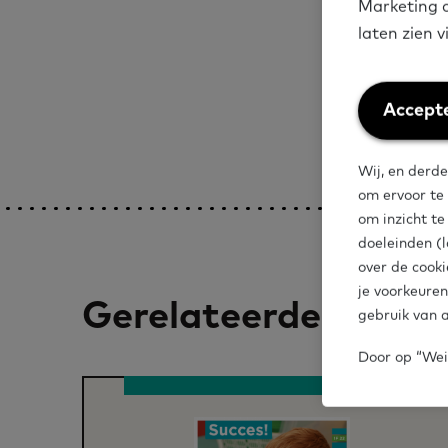
Marketing c
Deel op social me
laten zien 
Weiger
Accepte
cookies
Wij, en derde
om ervoor te
om inzicht t
doeleinden (l
over de cooki
je voorkeuren
Gerelateerde artike
gebruik van a
Door op “Weig