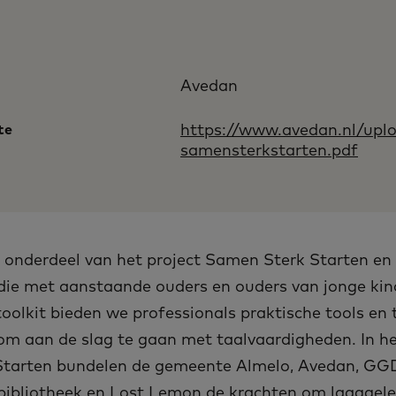
Avedan
te
https://www.avedan.nl/uplo
samensterkstarten.pdf
s onderdeel van het project Samen Sterk Starten en 
 die met aanstaande ouders en ouders van jonge kin
toolkit bieden we professionals praktische tools en
 om aan de slag te gaan met taalvaardigheden. In h
tarten bundelen de gemeente Almelo, Avedan, GG
 bibliotheek en Lost Lemon de krachten om laaggele