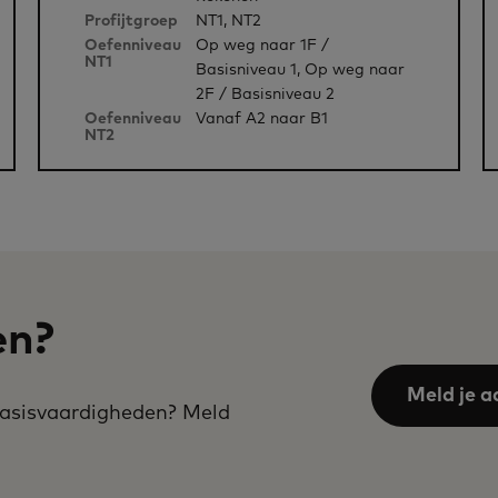
Profijtgroep
NT1, NT2
Oefenniveau
Op weg naar 1F /
NT1
Basisniveau 1, Op weg naar
2F / Basisniveau 2
Oefenniveau
Vanaf A2 naar B1
NT2
en?
Meld je a
 basisvaardigheden? Meld