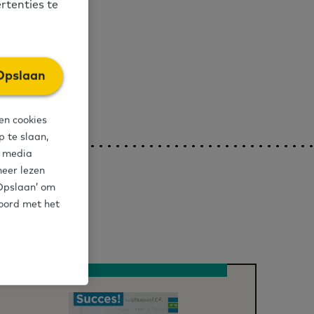
rtenties te
Opslaan
en cookies
 te slaan,
l media
meer lezen
‘Opslaan’ om
koord met het