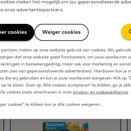
ookies maken het mogelijk om jou gepersonaliseerde adve
dia
Deel op Twitter
Deel op Facebook
Deel op LinkedIn
via onze advertentiepartners.
er cookies
Weiger cookies
 partijen, maken op onze website gebruik van cookies. Wij gebruik
 zorgen dat onze website goed functioneert, om jouw voorkeuren op
e verkrijgen in bezoekersgedrag, maar ook voor marketing en socia
aten zien van gepersonaliseerde advertenties). Hierboven kun je 
es die wij gebruiken en kun je jouw voorkeuren aangeven. Klik op 
 op te slaan. Door op ‘Alle cookies accepteren’ te klikken, ga je ak
len
lle cookies zoals omschreven in onze
privacy- en cookieverklaring
.
er cookies” te klikken kun je alle cookies weigeren.