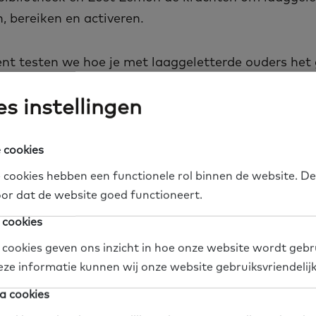
n, bereiken en activeren.
ent testen we hoe je met laaggeletterde ouders het
send aanbod kan creëren en ouders hierbij kan betr
s instellingen
e toolkit in het kader van dit experiment. De tools z
met professionals ontwikkeld en getest, op basis 
behoeften die zij ervaren in hun dagelijkse werkpra
 cookies
open we naast de partners en professionals in Alme
 cookies hebben een functionele rol binnen de website. De
essionals te inspireren om met taalvaardigheid aan d
or dat de website goed functioneert.
aggeletterdheid te voorkomen en te verminderen.
 cookies
 cookies geven ons inzicht in hoe onze website wordt gebr
eze informatie kunnen wij onze website gebruiksvriendelij
rdigheden
Materiaal
Sociaal domein
Docenten
Taalhuisp
a cookies