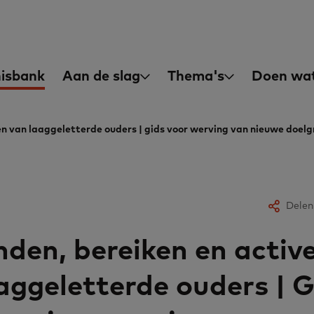
asisvaardigheden
in
isbank
Aan de slag
Thema's
Doen wat
igation
ren van laaggeletterde ouders | gids voor werving van nieuwe doel
Delen
nden, bereiken en activ
aggeletterde ouders | G