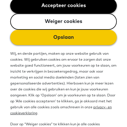
bibliotheken, provincie Brabant en
Accepteer cookies
Weiger cookies
Limburg.
Weiger cookies
Bron
Opslaan
Wij, en derde partijen, maken op onze website gebruik van
Link naar website
cookies. Wij gebruiken cookies om ervoor te zorgen dat onze
https://www.cubiss.nl/
website goed functioneert, om jouw voorkeuren op te slaan, om
inzicht te verkrijgen in bezoekersgedrag, maar ook voor
marketing en social media doeleinden (laten zien van
gepersonaliseerde advertenties). Hierboven kun je meer lezen
Organisatie
Gemeente
Docenten
over de cookies die wij gebruiken en kun je jouw voorkeuren
aangeven. Klik op ‘Opslaan’ om je voorkeuren op te slaan. Door
op ‘Alle cookies accepteren’ te klikken, ga je akkoord met het
Deel op social media
gebruik van alle cookies zoals omschreven in onze
Deel op Twitter
Deel op Facebook
Deel op LinkedIn
privacy- en
cookieverklaring
.
Door op “Weiger cookies” te klikken kun je alle cookies