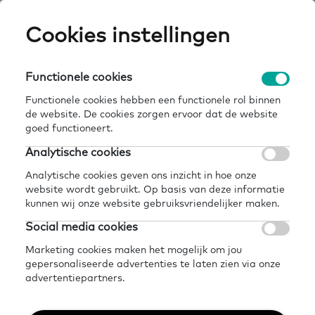
Skip
Cookies instellingen
Expertisepun
Zo
to
main
U
content
Functionele cookies
home
kennisbank
cubiss
Breadcrumb
Functionele cookies hebben een functionele rol binnen
de website. De cookies zorgen ervoor dat de website
Terug naar kennisbank
goed functioneert.
Delen
Later lezen?
Analytische cookies
Cubiss
Analytische cookies geven ons inzicht in hoe onze
website wordt gebruikt. Op basis van deze informatie
kunnen wij onze website gebruiksvriendelijker maken.
6 juli 2021 - 1 minuut leestijd
Social media cookies
Marketing cookies maken het mogelijk om jou
gepersonaliseerde advertenties te laten zien via onze
Provinciale
advertentiepartners.
ondersteuningsorganisatie voor