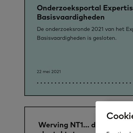
Onderzoeksportal Experti
Basisvaardigheden
De onderzoeksronde 2021 van het Ex
Basisvaardigheden is gesloten.
22 mei 2021
Cookie
Werving NT1... dat doe je n