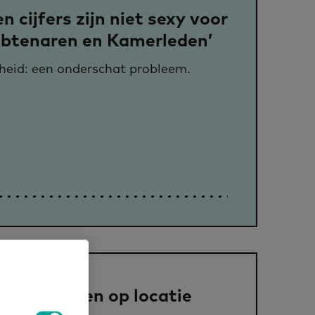
n cijfers zijn niet sexy voor
btenaren en Kamerleden’
heid: een onderschat probleem.
us en lessen op locatie