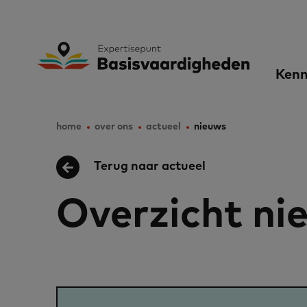
Skip
to
Expertisepunt B
Ma
main
Kenn
content
nav
home
over ons
actueel
nieuws
Breadcrumb
Terug naar actueel
Overzicht ni