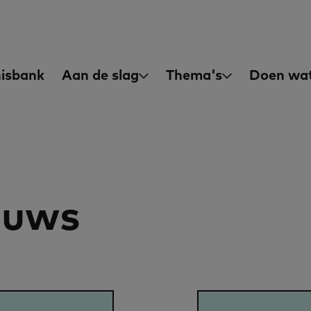
asisvaardigheden
in
isbank
Aan de slag
Thema's
Doen wat
igation
euws