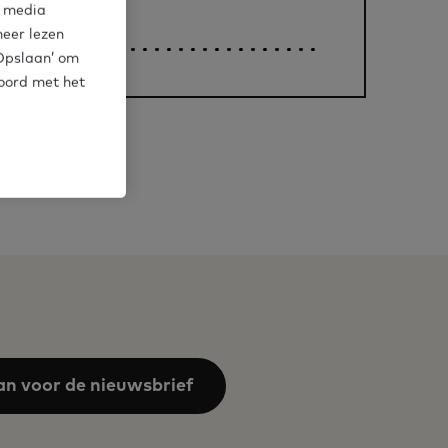
l media
meer lezen
‘Opslaan’ om
koord met het
1
Volgende
ge
Pagina
na
an voor de nieuwsbrief