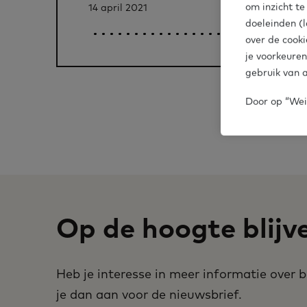
om inzicht t
14 april 2021
doeleinden (l
over de cooki
je voorkeuren
gebruik van a
Door op “Weig
Pagina's
Vori
Op de hoogte blijv
Heb je interesse in meer informatie over
je dan aan voor de nieuwsbrief.