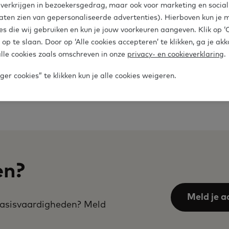
e verkrijgen in bezoekersgedrag, maar ook voor marketing en socia
25 maart 2021
aten zien van gepersonaliseerde advertenties). Hierboven kun je 
es die wij gebruiken en kun je jouw voorkeuren aangeven. Klik op 
 op te slaan. Door op ‘Alle cookies accepteren’ te klikken, ga je ak
lle cookies zoals omschreven in onze
privacy- en cookieverklaring
.
er cookies” te klikken kun je alle cookies weigeren.
1
…
3
4
5
6
7
8
9
10
1
ge
1
Pagina
Pagina
Pagina
Pagina
Pagina
Pagina
Pagina
Huidi
pagi
en?
Meld je a
 basisvaardigheden? Meld