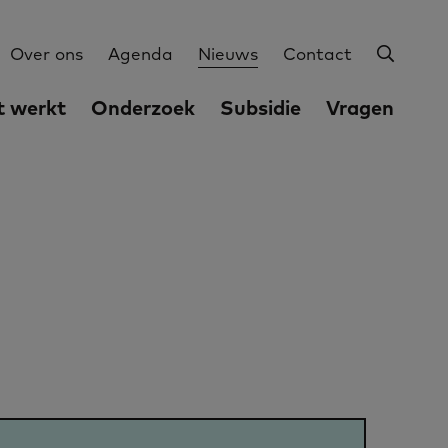
Zoeke
Utilities
Over ons
Agenda
Nieuws
Contact
 werkt
Onderzoek
Subsidie
Vragen