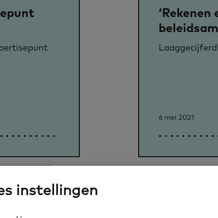
sepunt
‘Rekenen e
beleidsam
pertisepunt
Laaggecijferd
6 mei 2021
s instellingen
iet alleen:
Coronavir