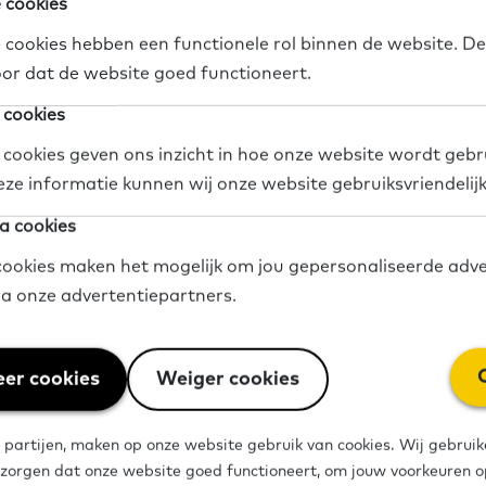
 cookies
Vanaf 28 apri
 cookies hebben een functionele rol binnen de website. De
onderwijs op l
 2020-2024 is
or dat de website goed functioneert.
erl...
 cookies
4 mei 2021
 cookies geven ons inzicht in hoe onze website wordt gebr
eze informatie kunnen wij onze website gebruiksvriendelij
a cookies
ookies maken het mogelijk om jou gepersonaliseerde adve
via onze advertentiepartners.
vindt u
Werken aa
effectiev
er cookies
Weiger cookies
laaggelet
 kunnen doen
...
Op 29 oktobe
 partijen, maken op onze website gebruik van cookies. Wij gebruik
Basisvaardig
 zorgen dat onze website goed functioneert, om jouw voorkeuren op