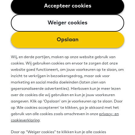
Accepteer cookies
Weiger cookies
In Nederland hebben ruim 3 miljoen
Weiger cookies
mensen moeite met lezen, schrijven,
rekenen en/of digitale vaardigheden.
Opslaan
Voor deze groep is het belangrijk dat
Wij, en derde partijen, maken op onze website gebruik van
er kansen zijn om te blijven leren en
cookies. Wij gebruiken cookies om ervoor te zorgen dat onze
website goed functioneert, om jouw voorkeuren op te slaan, om
zich te ontwikkelen. Daarom zijn in
inzicht te verkrijgen in bezoekersgedrag, maar ook voor
marketing en social media doeleinden (laten zien van
2023 de eerste pilots van het LLO-
gepersonaliseerde advertenties). Hierboven kun je meer lezen
Collectief gestart. Het doel: meer
over de cookies die wij gebruiken en kun je jouw voorkeuren
aangeven. Klik op ‘Opslaan’ om je voorkeuren op te slaan. Door
mensen met beperkte
op ‘Alle cookies accepteren’ te klikken, ga je akkoord met het
gebruik van alle cookies zoals omschreven in onze
privacy- en
basisvaardigheden helpen bij het
cookieverklaring
.
vinden en houden van passend werk.
Door op “Weiger cookies” te klikken kun je alle cookies