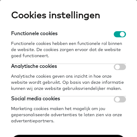
Skip
Cookies instellingen
Expertisepun
Zo
to
main
U
content
Functionele cookies
over
llo-collectief groeit: meer
Breadcrumb
home
actueel
nieuws
ons
regio’s aan de slag
Functionele cookies hebben een functionele rol binnen
de website. De cookies zorgen ervoor dat de website
Terug naar overzicht nieuws
goed functioneert.
Analytische cookies
Delen
Later lezen?
Analytische cookies geven ons inzicht in hoe onze
LLO-Collectief groeit:
website wordt gebruikt. Op basis van deze informatie
kunnen wij onze website gebruiksvriendelijker maken.
meer regio’s aan de
Social media cookies
slag
Marketing cookies maken het mogelijk om jou
gepersonaliseerde advertenties te laten zien via onze
advertentiepartners.
Nieuws
17 april 2025
2 minuten leestijd