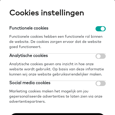
Skip
Cookies instellingen
Expertisepun
Zo
to
main
U
content
Functionele cookies
over
basisvaardigheden in zicht
Breadcrumb
home
actueel
nieuws
ons
vervangt geletterdheid in zicht
Functionele cookies hebben een functionele rol binnen
de website. De cookies zorgen ervoor dat de website
Terug naar overzicht nieuws
goed functioneert.
Analytische cookies
Delen
Later lezen?
Analytische cookies geven ons inzicht in hoe onze
Basisvaardigheden In
website wordt gebruikt. Op basis van deze informatie
kunnen wij onze website gebruiksvriendelijker maken.
Zicht vervangt
Social media cookies
Geletterdheid In Zicht
Marketing cookies maken het mogelijk om jou
gepersonaliseerde advertenties te laten zien via onze
advertentiepartners.
Nieuws
17 juli 2025
1 minuut leestijd