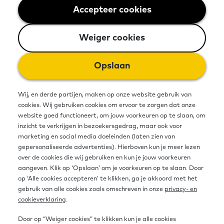
Accepteer cookies
Weiger cookies
Per direct is de tool
Weiger cookies
geletterdheidinzicht verhuisd naar
een nieuwe plek. Je vindt het
Opslaan
dashboard met cijfers en
Wij, en derde partijen, maken op onze website gebruik van
achtergrondinformatie over
cookies. Wij gebruiken cookies om ervoor te zorgen dat onze
website goed functioneert, om jouw voorkeuren op te slaan, om
basisvaardigheden in Nederland
inzicht te verkrijgen in bezoekersgedrag, maar ook voor
marketing en social media doeleinden (laten zien van
voortaan op
gepersonaliseerde advertenties). Hierboven kun je meer lezen
basisvaardighedeninzicht.nl.
over de cookies die wij gebruiken en kun je jouw voorkeuren
aangeven. Klik op ‘Opslaan’ om je voorkeuren op te slaan. Door
op ‘Alle cookies accepteren’ te klikken, ga je akkoord met het
gebruik van alle cookies zoals omschreven in onze
privacy- en
Direct naar Basisvaardigheden In Zicht
cookieverklaring
.
Door op “Weiger cookies” te klikken kun je alle cookies