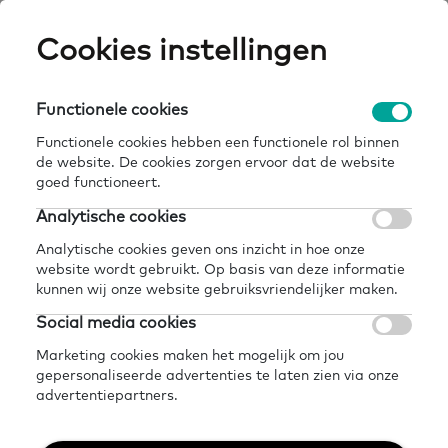
Skip
Cookies instellingen
Expertisepun
Zo
to
main
U
content
Functionele cookies
over
basisvaardigheden in zicht
Breadcrumb
home
actueel
nieuws
ons
vernieuwd
Functionele cookies hebben een functionele rol binnen
de website. De cookies zorgen ervoor dat de website
Terug naar overzicht nieuws
goed functioneert.
Analytische cookies
Delen
Later lezen?
Analytische cookies geven ons inzicht in hoe onze
Basisvaardigheden In
website wordt gebruikt. Op basis van deze informatie
kunnen wij onze website gebruiksvriendelijker maken.
Zicht vernieuwd
Social media cookies
Marketing cookies maken het mogelijk om jou
Nieuws
28 oktober 2025
2 minuten leestijd
gepersonaliseerde advertenties te laten zien via onze
advertentiepartners.