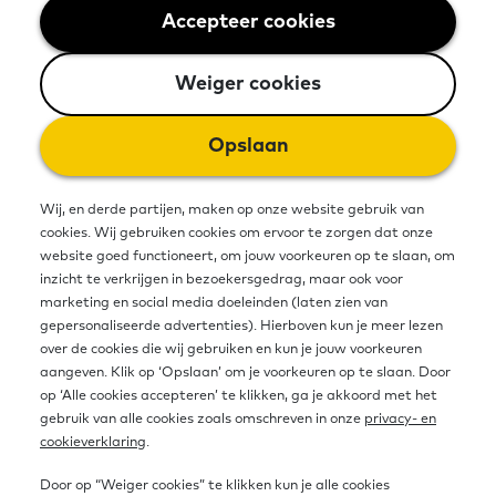
Vandaag lanceerde het
Accepteer cookies
Weiger cookies
Expertisepunt Basisvaardigheden
Weiger cookies
het vernieuwde dashboard
Basisvaardigheden In Zicht. In dit
Opslaan
dashboard staan data over
Wij, en derde partijen, maken op onze website gebruik van
basisvaardigheden in Nederland,
cookies. Wij gebruiken cookies om ervoor te zorgen dat onze
uitgesplitst naar
website goed functioneert, om jouw voorkeuren op te slaan, om
inzicht te verkrijgen in bezoekersgedrag, maar ook voor
leeftijdscategorieën, werksituatie,
marketing en social media doeleinden (laten zien van
gepersonaliseerde advertenties). Hierboven kun je meer lezen
gezinssituatie en taalachtergrond
over de cookies die wij gebruiken en kun je jouw voorkeuren
aangeven. Klik op ‘Opslaan’ om je voorkeuren op te slaan. Door
(NT1 of NT2). Basisvaardigheden In
op ‘Alle cookies accepteren’ te klikken, ga je akkoord met het
gebruik van alle cookies zoals omschreven in onze
privacy- en
Zicht geeft een beeld van
cookieverklaring
.
basisvaardigheden per gemeente en
Door op “Weiger cookies” te klikken kun je alle cookies