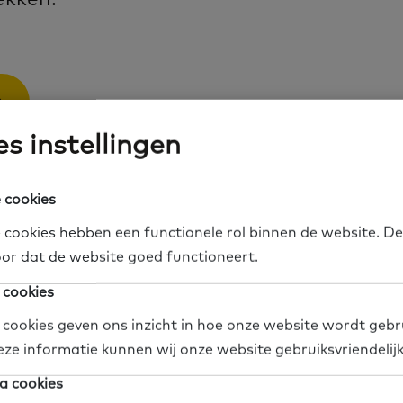
n
s instellingen
 met een introductie op de onderwerpen 
 cookies
en.
 cookies hebben een functionele rol binnen de website. De
or dat de website goed functioneert.
 cookies
een online Vrijwilligersc
 cookies geven ons inzicht in hoe onze website wordt gebr
eze informatie kunnen wij onze website gebruiksvriendelij
igerscafé kun jij als vrijwilliger kennis en ervaring d
a cookies