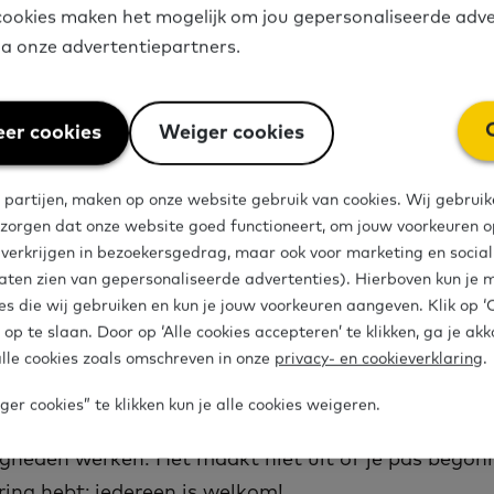
Loop je ergens tegenaan, of wil je juist een positieve 
ookies maken het mogelijk om jou gepersonaliseerde adve
en met andere vrijwilligers uit het hele land ga je 
via onze advertentiepartners.
er cookies
Weiger cookies
t programma gezamenlijk aan de hand van een voor
na praten we in online gesprekstafels verder over 
 partijen, maken op onze website gebruik van cookies. Wij gebruik
 centrale vraag. Adviseurs van het expertisepunt b
 zorgen dat onze website goed functioneert, om jouw voorkeuren op
e verkrijgen in bezoekersgedrag, maar ook voor marketing en socia
aten zien van gepersonaliseerde advertenties). Hierboven kun je 
es die wij gebruiken en kun je jouw voorkeuren aangeven. Klik op 
 op te slaan. Door op ‘Alle cookies accepteren’ te klikken, ga je ak
e is het Vrijwilligerscaf
lle cookies zoals omschreven in onze
privacy- en cookieverklaring
.
er cookies” te klikken kun je alle cookies weigeren.
rscafé is voor vrijwilligers die met deelnemers aan t
igheden werken. Het maakt niet uit of je pas begon
ring hebt; iedereen is welkom!