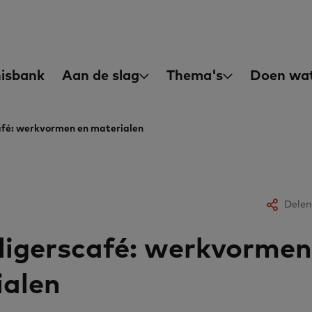
asisvaardigheden
in
isbank
Aan de slag
Thema's
Doen wat
igation
café: werkvormen en materialen
Delen
lligerscafé: werkvormen
ialen