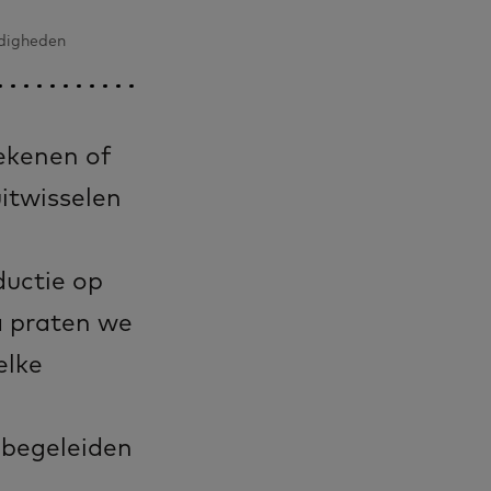
rdigheden
rekenen of
uitwisselen
ductie op
 praten we
elke
 begeleiden