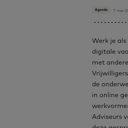
Agenda
7 mei 
Werk je als
digitale va
met andere 
Vrijwillige
de onderwe
in online g
werkvormen 
Adviseurs 
deze gespr