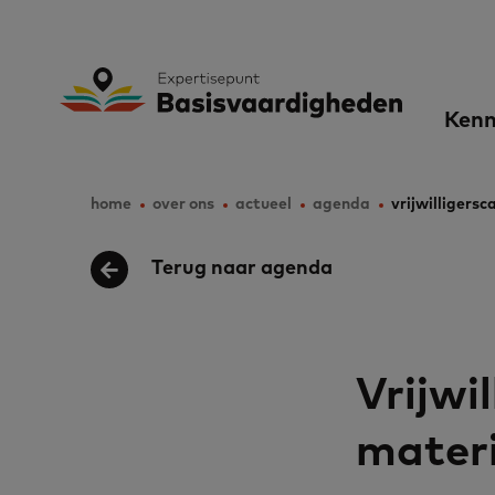
Skip
to
Expertisepunt B
Ma
main
Kenn
content
nav
home
over ons
actueel
agenda
vrijwilligers
Breadcrumb
Terug naar agenda
Vrijwi
mater