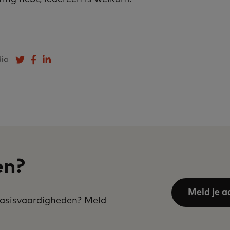
dia
Deel op Twitter
Deel op Facebook
Deel op LinkedIn
en?
Meld je a
 basisvaardigheden? Meld