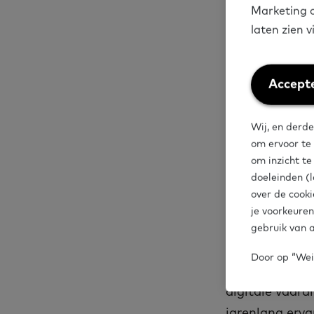
vrijwilligers. 
Marketing c
bespreken? Sam
laten zien 
gesprek.
Weiger
Accepte
We starten he
cookies
praktijk. Daar
Wij, en derde
de hand van de
om ervoor te
gesprekken.
om inzicht t
doeleinden (l
over de cooki
je voorkeuren
Voor wi
gebruik van a
Door op “Weig
Het Vrijwillige
digitale vaard
jarenlang erva