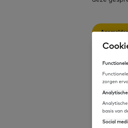
Aanmelde
Cookie
We starten
Functionele
en material
Functionele
zorgen ervo
Analytische
Wat is 
Analytische
basis van d
In het Vrijwill
Social medi