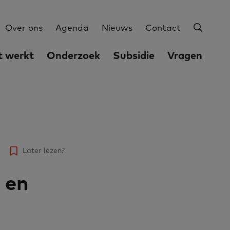
Zoeke
Utilities
Over ons
Agenda
Nieuws
Contact
 werkt
Onderzoek
Subsidie
Vragen
Later lezen?
 en