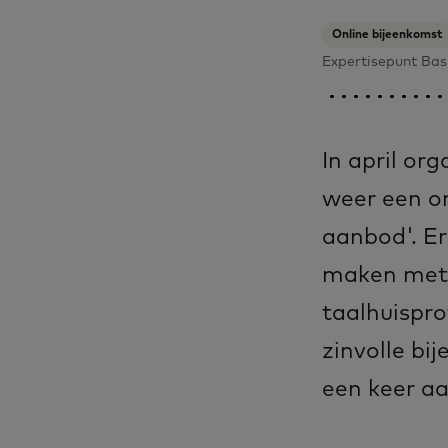
Online bijeenkomst
Expertisepunt Ba
In april or­g
weer een on­
aan­bod'. Er
ma­ken met 
taalhuisprof
zin­vol­le b
een keer aan