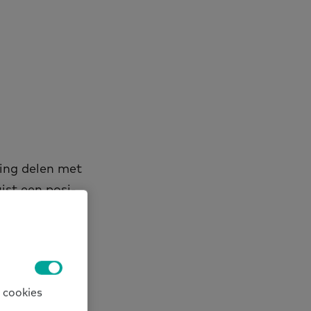
­ring de­len met
uist een po­si­
ls uit het he­le
 cookies