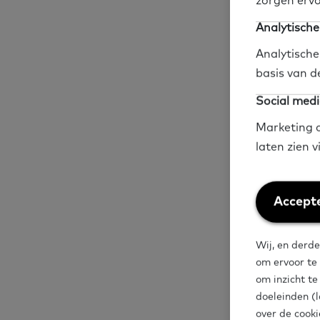
zorgen ervo
Analytische
We star­ten het 
Analytische
in hun ge­meen­
basis van d
pra­ten we in ge
Social medi
punt be­ge­lei­d
Marketing c
laten zien 
Welkom
Praktijkvo
van hoe zo
Weiger
Accepte
Online ges
cookies
ongeveer 5
Wij, en derde
begeleid d
om ervoor te
1. Gespreks
om inzicht t
doeleinden (l
eruit?
over de cooki