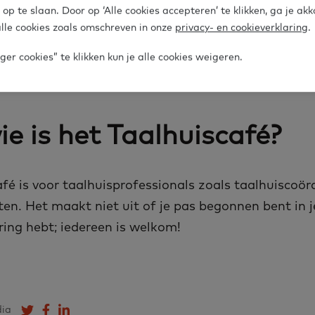
stafel ronde 2
- Hoe zorg je voor een warme toeleid
 op te slaan. Door op ‘Alle cookies accepteren’ te klikken, ga je ak
anbod?
lle cookies zoals omschreven in onze
privacy- en cookieverklaring
.
eling
er cookies” te klikken kun je alle cookies weigeren.
e is het Taal­huis­ca­fé?
fé is voor taal­huis­pro­fes­si­o­nals zo­als taal­huis­co­ör­
n­ten. Het maakt niet uit of je pas be­gon­nen bent in je
a­ring hebt; ie­der­een is wel­kom!
dia
Deel op Twitter
Deel op Facebook
Deel op LinkedIn