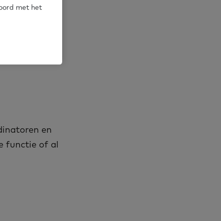
ing naar
koord met het
di­na­to­ren en
 func­tie of al