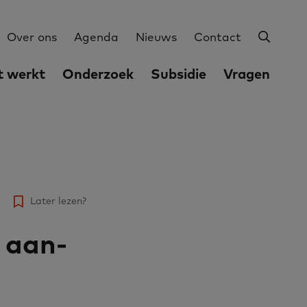
Zoeke
Utilities
Over ons
Agenda
Nieuws
Contact
 werkt
Onderzoek
Subsidie
Vragen
Later lezen?
r aan­