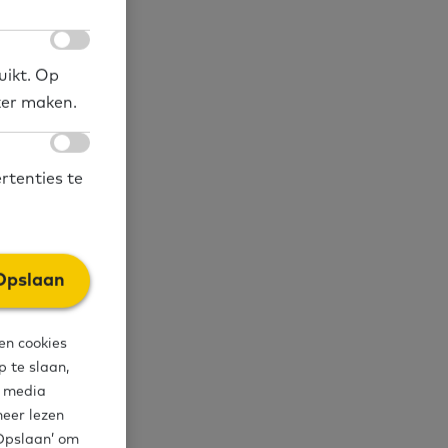
ver­telt hoe zij
uikt. Op
richt. Daar­na
ker maken.
et ex­per­ti­se­
rtenties te
ijkvoorbeeld
Opslaan
pjes van
roepjes worden
en cookies
vaardigheden:
 te slaan,
angst en intake
l media
meer lezen
‘Opslaan’ om