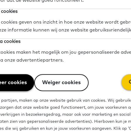
or dat de website goed functioneert.
 cookies
pro­gram­ma ge­za­men­lijk. Een taal­huis­co­ör­di­na­tor 
 cookies geven ons inzicht in hoe onze website wordt gebr
te het pro­ces van in­ta­ke naar aan­bod heb­ben in­ge­
eze informatie kunnen wij onze website gebruiksvriendelij
­spreks­ta­fels ver­der over dit the­ma. Ad­vi­seurs van h
a cookies
en de­ze ge­sprek­ken.
ookies maken het mogelijk om jou gepersonaliseerde adve
via onze advertentiepartners.
orbeeld
- we starten het Taalhuiscafé met een prakt
'n proces eruit zou kunnen zien.
er cookies
Weiger cookies
prekstafels -
we gaan in twee rondes uiteen in groe
 personen. Hierin staan twee vragen centraal. De g
 partijen, maken op onze website gebruik van cookies. Wij gebruik
oor een gespreksleider van het Expertisepunt Basis
 zorgen dat onze website goed functioneert, om jouw voorkeuren op
tafel ronde 1
- Hoe ziet een kwalitatief goede ontv
e verkrijgen in bezoekersgedrag, maar ook voor marketing en socia
aten zien van gepersonaliseerde advertenties). Hierboven kun je 
es die wij gebruiken en kun je jouw voorkeuren aangeven. Klik op 