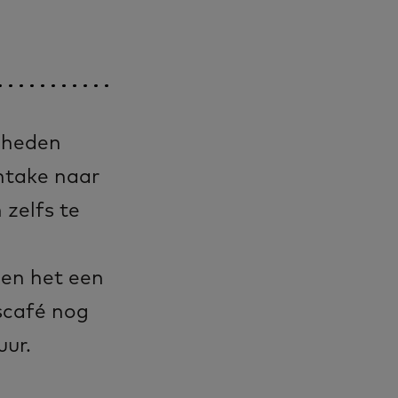
g­he­den
n­ta­ke naar
 zelfs te
­den het een
­ca­fé nog
uur.