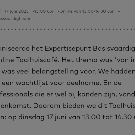
17 juni 2025
13:00 uur
Online van 13:00-14:30 uur
sisvaardigheden
a­ni­seer­de het Ex­per­ti­se­punt Ba­sis­vaar­di
li­ne Taal­huis­ca­fé. Het the­ma was 'van i
 was veel be­lang­stel­ling voor. We had­den
een wacht­lijst voor deel­na­me. En de
essionals die er wel bij kon­den zijn, von
ij­een­komst. Daar­om bieden we dit Taal­huis
: op dins­dag 17 ju­ni van 13.00 tot 14.30 