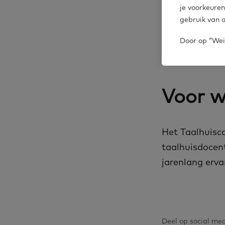
2. Gesprek
je voorkeuren
passend a
gebruik van a
Terugkopp
Door op “Weig
Afronding
Voor wi
Het Taal­huis­ca­
taal­huis­do­ce
ja­ren­lang er­v
Deel op social me