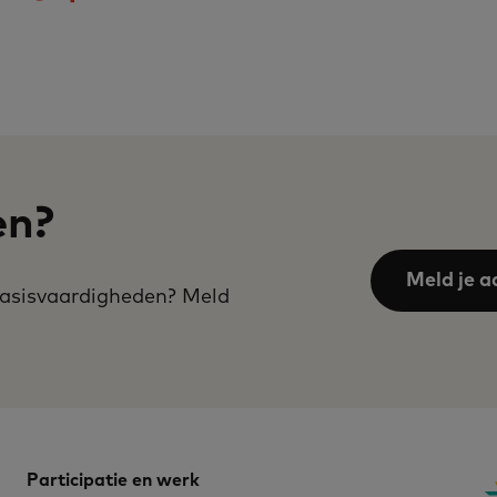
en?
Meld je a
 basisvaardigheden? Meld
Participatie en werk