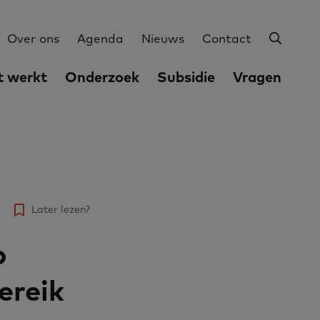
Zoeke
Utilities
Over ons
Agenda
Nieuws
Contact
 werkt
Onderzoek
Subsidie
Vragen
Later lezen?
p
ereik