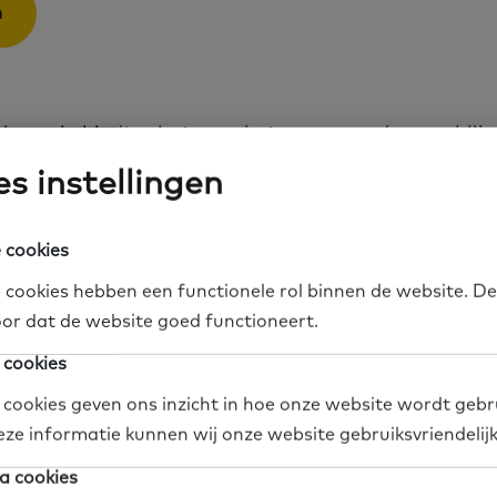
n
issessie biedt ruimte om in te gaan op de verschill
en de mogelijkheden die gemeenten hebben om te 
s instellingen
jke doelen. Denk aan het vergroten van het bereik 
et beperkte basisvaardigheden, het versterken van 
 cookies
d, het stimuleren van samenwerking tussen partner
 cookies hebben een functionele rol binnen de website. De
n integraal werken binnen het domein basisvaardig
or dat de website goed functioneert.
 cookies
 aan bod komt:
 cookies geven ons inzicht in hoe onze website wordt gebr
eze informatie kunnen wij onze website gebruiksvriendelij
a cookies
n nadelen van verschillende vormen van inkoop;