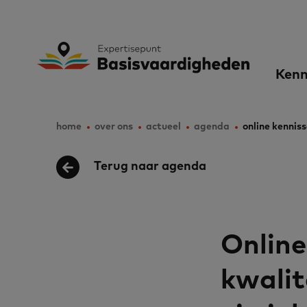
Skip
to
Expertisepunt B
Ma
main
Kenn
content
nav
home
over ons
actueel
agenda
online kennis
Breadcrumb
Terug naar agenda
Online
kwalit