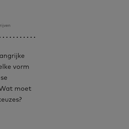
rijven
angrijke
elke vorm
ese
? Wat moet
keuzes?