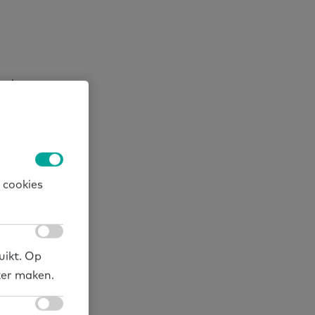
ende
sturen op
van
de kwaliteit
s en het
 cookies
heden.
uikt. Op
ker maken.