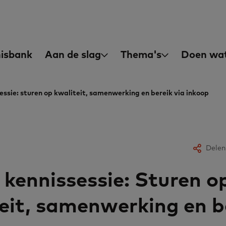
asisvaardigheden
in
isbank
Aan de slag
Thema's
Doen wat
igation
sessie: sturen op kwaliteit, samenwerking en bereik via inkoop
Delen
 kennissessie: Sturen o
eit, samenwerking en b