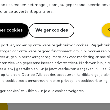
ookies maken het mogelijk om jou gepersonaliseerde adve
ten kunnen sturen op kwaliteit, samenwerking en 
via onze advertentiepartners.
oepen;
keuzes kunnen bijdragen aan een integrale aanpak
igheden;
er cookies
Weiger cookies
rsteuning Stichting Lezen en Schrijven kan bieden.
 partijen, maken op onze website gebruik van cookies. Wij gebruik
s speciaal bedoeld voor beleidsambtenaren basisvaa
 zorgen dat onze website goed functioneert, om jouw voorkeuren op
e verkrijgen in bezoekersgedrag, maar ook voor marketing en socia
teprofessionals die betrokken zijn bij de inzet va
aten zien van gepersonaliseerde advertenties). Hierboven kun je 
es die wij gebruiken en kun je jouw voorkeuren aangeven. Klik op 
 op te slaan. Door op ‘Alle cookies accepteren’ te klikken, ga je ak
 snel aan, want er zijn maar 15 plekken beschikbaar
lle cookies zoals omschreven in onze
privacy- en cookieverklaring
.
er cookies” te klikken kun je alle cookies weigeren.
n