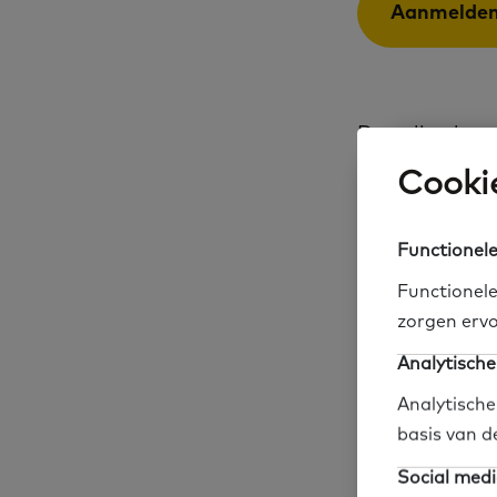
Aanmelde
De online kenn
inkoopvormen 
Cookie
maatschappeli
volwassenen m
Functionele
van het aanbo
Functionele
bevorderen va
zorgen ervo
Analytische
Wat er
Analytische
basis van d
Social medi
de voor- e