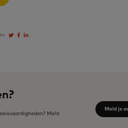
dia
Deel op Twitter
Deel op Facebook
Deel op LinkedIn
en?
Meld je a
 basisvaardigheden? Meld