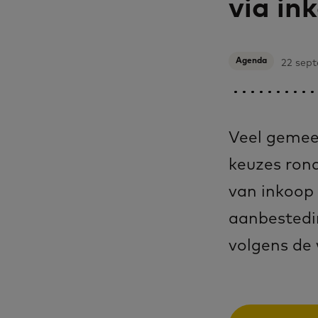
via in
Agenda
22 sep
Veel gemee
keuzes ron
van inkoop 
aanbestedi
volgens de 