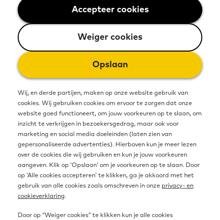
Accepteer cookies
Weiger cookies
Online bijeenkomst
9 juni 2026
13:30 uur
16:00 - Online
Stichting Lezen en Schrijven
Weiger cookies
Ben je nog niet helemaal bekend
Opslaan
met wat laaggeletterdheid is? Of
Wij, en derde partijen, maken op onze website gebruik van
hoe een samenwerking in een
cookies. Wij gebruiken cookies om ervoor te zorgen dat onze
website goed functioneert, om jouw voorkeuren op te slaan, om
taalnetwerk eruit ziet? Wil je weten
inzicht te verkrijgen in bezoekersgedrag, maar ook voor
wat jij kan doen in de aanpak van
marketing en social media doeleinden (laten zien van
gepersonaliseerde advertenties). Hierboven kun je meer lezen
basisvaardigheden én wat wij voor
over de cookies die wij gebruiken en kun je jouw voorkeuren
aangeven. Klik op ‘Opslaan’ om je voorkeuren op te slaan. Door
jou kunnen betekenen? Meld je dan
op ‘Alle cookies accepteren’ te klikken, ga je akkoord met het
gebruik van alle cookies zoals omschreven in onze
privacy- en
aan voor deze online kennissessie.
cookieverklaring
.
Door op “Weiger cookies” te klikken kun je alle cookies