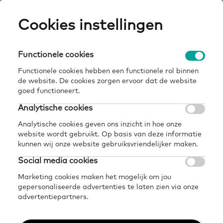
Skip
Cookies instellingen
Expertisepun
Zo
to
main
U
content
Functionele cookies
de introductie aanpak van
Breadcrumb
over
home
actueel
agenda
basisvaardigheden voor
ons
nieuwe professionals juni
Functionele cookies hebben een functionele rol binnen
de website. De cookies zorgen ervoor dat de website
goed functioneert.
Terug naar agenda
Analytische cookies
Delen
Later lezen?
Analytische cookies geven ons inzicht in hoe onze
De introductie aanpak
website wordt gebruikt. Op basis van deze informatie
kunnen wij onze website gebruiksvriendelijker maken.
van basisvaardigheden
Social media cookies
Marketing cookies maken het mogelijk om jou
voor nieuwe
gepersonaliseerde advertenties te laten zien via onze
advertentiepartners.
professionals juni