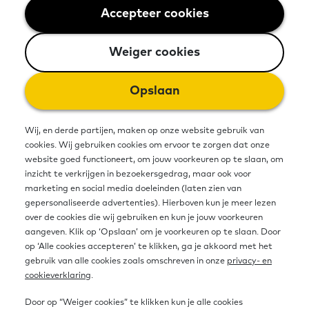
14 januari 2026 - 2 minuten leestijd
Accepteer cookies
Weiger cookies
Weiger cookies
Opslaan
Wij, en derde partijen, maken op onze website gebruik van
cookies. Wij gebruiken cookies om ervoor te zorgen dat onze
website goed functioneert, om jouw voorkeuren op te slaan, om
inzicht te verkrijgen in bezoekersgedrag, maar ook voor
marketing en social media doeleinden (laten zien van
gepersonaliseerde advertenties). Hierboven kun je meer lezen
over de cookies die wij gebruiken en kun je jouw voorkeuren
Sinds 2012 zijn honderden
aangeven. Klik op ‘Opslaan’ om je voorkeuren op te slaan. Door
op ‘Alle cookies accepteren’ te klikken, ga je akkoord met het
Taalhuizen opgericht. En ingericht
gebruik van alle cookies zoals omschreven in onze
privacy- en
met een fysieke plek, waar je binnen
cookieverklaring
.
kan lopen om je aan te melden of
Door op “Weiger cookies” te klikken kun je alle cookies