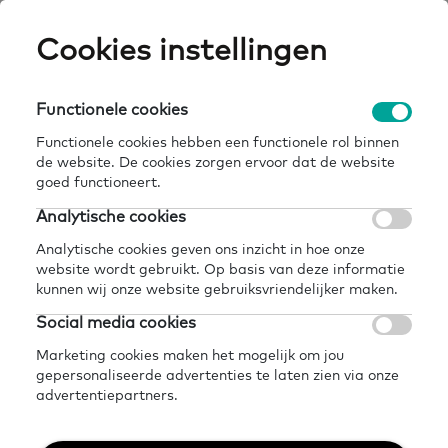
Skip
Cookies instellingen
Expertisepun
Zo
to
main
U
content
Functionele cookies
werken met een ontwikkelplein – handreiking
Breadcrumb
home
kennisbank
en toolkit van probiblio
Functionele cookies hebben een functionele rol binnen
de website. De cookies zorgen ervoor dat de website
Terug naar kennisbank
goed functioneert.
Analytische cookies
Delen
Later lezen?
Analytische cookies geven ons inzicht in hoe onze
Werken met een
website wordt gebruikt. Op basis van deze informatie
kunnen wij onze website gebruiksvriendelijker maken.
Ontwikkelplein –
Social media cookies
Handreiking en Toolkit
Marketing cookies maken het mogelijk om jou
gepersonaliseerde advertenties te laten zien via onze
van Probiblio
advertentiepartners.