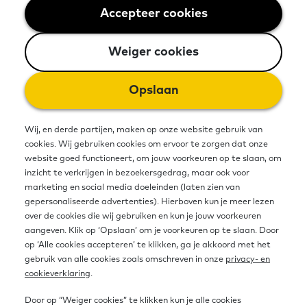
Accepteer cookies
Weiger cookies
VluchtelingenWerk Nederland
behartigt de belangen van
Weiger cookies
vluchtelingen en asielzoekers in
Opslaan
Nederland, vanaf het moment van
binnenkomst tot en met de
Wij, en derde partijen, maken op onze website gebruik van
cookies. Wij gebruiken cookies om ervoor te zorgen dat onze
integratie in de Nederlandse
website goed functioneert, om jouw voorkeuren op te slaan, om
inzicht te verkrijgen in bezoekersgedrag, maar ook voor
samenleving.
marketing en social media doeleinden (laten zien van
gepersonaliseerde advertenties). Hierboven kun je meer lezen
over de cookies die wij gebruiken en kun je jouw voorkeuren
aangeven. Klik op ‘Opslaan’ om je voorkeuren op te slaan. Door
Bron
op ‘Alle cookies accepteren’ te klikken, ga je akkoord met het
gebruik van alle cookies zoals omschreven in onze
privacy- en
cookieverklaring
.
Organisatie
VluchtelingenWerk Nederland
Door op “Weiger cookies” te klikken kun je alle cookies