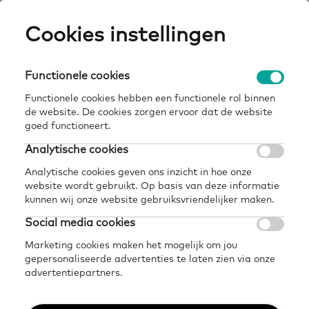
Skip
Cookies instellingen
Expertisepun
Zo
to
main
U
content
Functionele cookies
vluchtelingenwerk nederland |
Breadcrumb
home
kennisbank
volwasseneneducatie
Functionele cookies hebben een functionele rol binnen
de website. De cookies zorgen ervoor dat de website
Terug naar kennisbank
goed functioneert.
Analytische cookies
Delen
Later lezen?
Analytische cookies geven ons inzicht in hoe onze
VluchtelingenWerk
website wordt gebruikt. Op basis van deze informatie
kunnen wij onze website gebruiksvriendelijker maken.
Nederland |
Social media cookies
Volwasseneneducatie
Marketing cookies maken het mogelijk om jou
gepersonaliseerde advertenties te laten zien via onze
advertentiepartners.
7 juli 2021 - 1 minuut leestijd