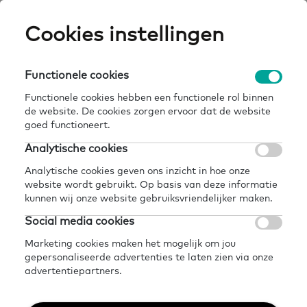
Skip
Cookies instellingen
Expertisepun
Zo
to
main
U
content
Functionele cookies
vereniging nederlandse gemeenten (vng) |
Breadcrumb
home
kennisbank
overheid
Functionele cookies hebben een functionele rol binnen
de website. De cookies zorgen ervoor dat de website
Terug naar kennisbank
goed functioneert.
Analytische cookies
Delen
Later lezen?
Analytische cookies geven ons inzicht in hoe onze
Vereniging
website wordt gebruikt. Op basis van deze informatie
kunnen wij onze website gebruiksvriendelijker maken.
Nederlandse
Social media cookies
Gemeenten (VNG) |
Marketing cookies maken het mogelijk om jou
gepersonaliseerde advertenties te laten zien via onze
Overheid
advertentiepartners.