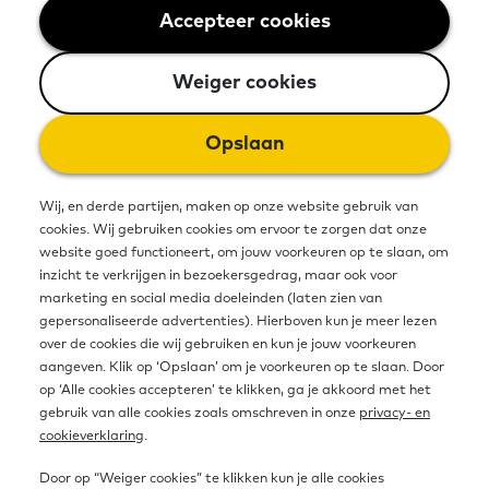
7 juli 2021 - 1 minuut leestijd
Accepteer cookies
Weiger cookies
Weiger cookies
Gemeenten en Rijk werken op basis
van het Interbestuurlijk Programma
Opslaan
(IBP) samen om de ongeveer 2,5
Wij, en derde partijen, maken op onze website gebruik van
miljoen laaggeletterden te
cookies. Wij gebruiken cookies om ervoor te zorgen dat onze
website goed functioneert, om jouw voorkeuren op te slaan, om
ondersteunen bij het vaardig worden
inzicht te verkrijgen in bezoekersgedrag, maar ook voor
in taal, rekenen en digitalisering.
marketing en social media doeleinden (laten zien van
gepersonaliseerde advertenties). Hierboven kun je meer lezen
Gemeenten besteden ook aandacht
over de cookies die wij gebruiken en kun je jouw voorkeuren
aangeven. Klik op ‘Opslaan’ om je voorkeuren op te slaan. Door
aan preventie. Er is rijksgeld
op ‘Alle cookies accepteren’ te klikken, ga je akkoord met het
gebruik van alle cookies zoals omschreven in onze
privacy- en
beschikbaar voor educatie-aanbod
cookieverklaring
.
en digitale inclusie.
Door op “Weiger cookies” te klikken kun je alle cookies