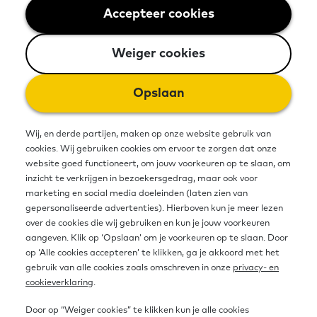
rekenen. De methode bestaat uit
Accepteer cookies
Weiger cookies
losse boekjes en een Basishulp
Weiger cookies
Rekenen met extra uitleg. Dit boekje
gaat over ouder worden.
Opslaan
Wij, en derde partijen, maken op onze website gebruik van
Bron
cookies. Wij gebruiken cookies om ervoor te zorgen dat onze
website goed functioneert, om jouw voorkeuren op te slaan, om
inzicht te verkrijgen in bezoekersgedrag, maar ook voor
Organisatie
marketing en social media doeleinden (laten zien van
Stichting Lezen en Schrijven
gepersonaliseerde advertenties). Hierboven kun je meer lezen
over de cookies die wij gebruiken en kun je jouw voorkeuren
Link naar website
aangeven. Klik op ‘Opslaan’ om je voorkeuren op te slaan. Door
https://www.lezenenschrijven.nl/wat-doen-
op ‘Alle cookies accepteren’ te klikken, ga je akkoord met het
wij/oplossing-voor-je-vraagstuk/succes…
gebruik van alle cookies zoals omschreven in onze
privacy- en
cookieverklaring
.
Door op “Weiger cookies” te klikken kun je alle cookies