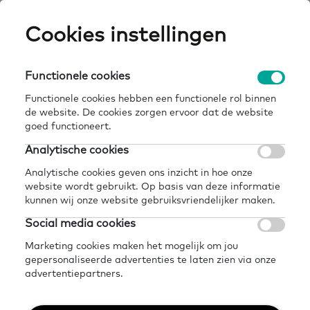
Skip
Cookies instellingen
Expertisepun
Zo
to
main
U
content
Functionele cookies
home
kennisbank
succes!-rekenen r6: ouder worden
Breadcrumb
Functionele cookies hebben een functionele rol binnen
de website. De cookies zorgen ervoor dat de website
Terug naar kennisbank
goed functioneert.
Delen
Later lezen?
Analytische cookies
Succes!-rekenen R6:
Analytische cookies geven ons inzicht in hoe onze
website wordt gebruikt. Op basis van deze informatie
Ouder worden
kunnen wij onze website gebruiksvriendelijker maken.
Social media cookies
Marketing cookies maken het mogelijk om jou
gepersonaliseerde advertenties te laten zien via onze
advertentiepartners.
Succes! Rekenen helpt bij beter leren